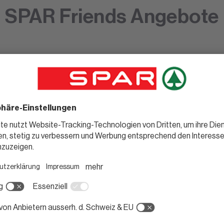
SPAR Friends Angebote
Stan
Nachba
in d