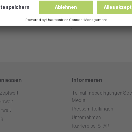
niessen
Informieren
zeptwelt
Teilnahmebedingungen Soci
Media
inwelt
Pressemitteilungen
erwelt
Unternehmen
og
Karriere bei SPAR