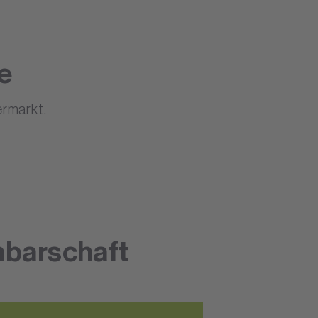
e
rmarkt.
hbarschaft