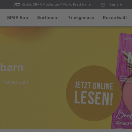
Gratis SPAR Mastercard® World Kreditkarte
Karriere
SPAR App
Sortiment
Trinkgenuss
Rezeptwelt
barn
te Themen zum