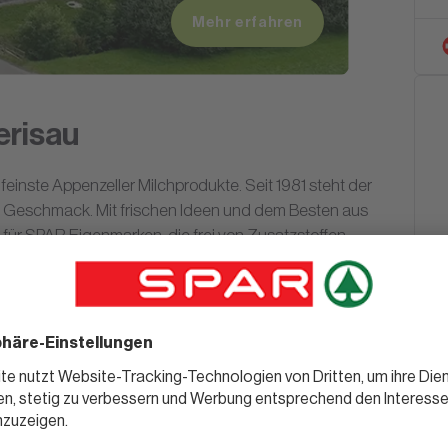
Mehr erfahren
erisau
 feinste Appenzeller Milchprodukte. Seit 1981 steht der
nd Geschmack. Mit frischen Ideen und dem Besten aus
e für SPAR Eigenmarken, die frei von Zusatzstoffen