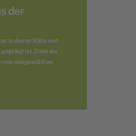
us der
er in deiner Nähe und
 geprägt ist. Denn die
n von ausgewählten