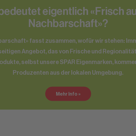
edeutet eigentlich «Frisch a
Nachbarschaft»?
barschaft» fasst zusammen, wofür wir stehen: Imm
eitigen Angebot, das von Frische und Regionalität
rodukte, selbst unsere SPAR Eigenmarken, komme
Produzenten aus der lokalen Umgebung.
Mehr Info »