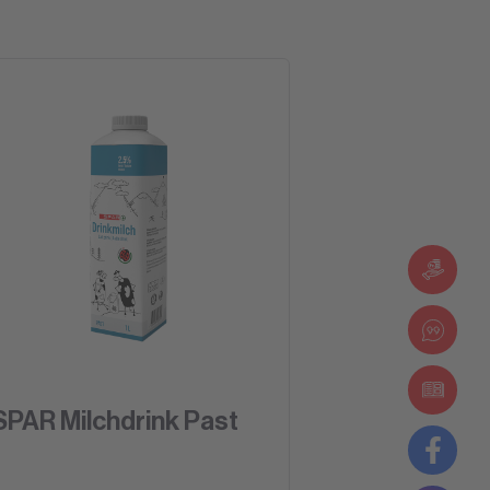
SPAR
Blog
SPA
SPAR Milchdrink Past
Fac