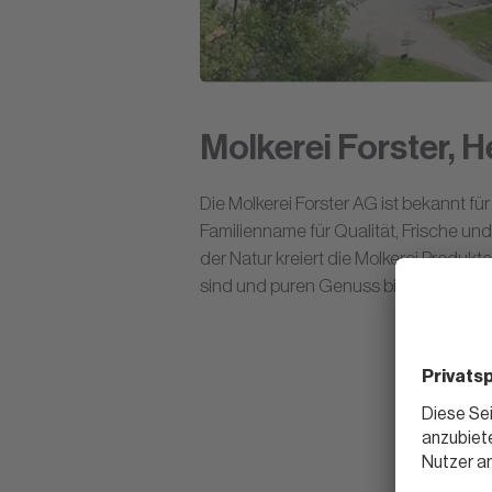
Molkerei Forster, H
Die Molkerei Forster AG ist bekannt für
Familienname für Qualität, Frische u
der Natur kreiert die Molkerei Produkt
sind und puren Genuss bieten.