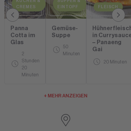
KUCHEN &
SUPPEN &
CREMES
EINTOPF
FLEISCH
Panna
Gemüse-
Hühnerfleisc
Cotta im
Suppe
in Currysauc
Glas
– Panaeng
50
Gai
2
Minuten
Stunden
20 Minuten
20
Minuten
+ MEHR ANZEIGEN