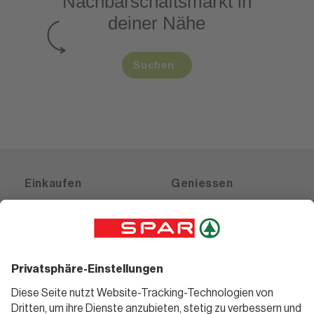
Nachbarschaftsmarkt
in
deiner Nähe
Suchen
Einkaufen
Geniessen
Angebote
Rezeptwelt
Sortiment
Weinwelt
SPAR Friends
Bierwelt
Standorte
Blog
Gutscheine
Informieren
Folge uns