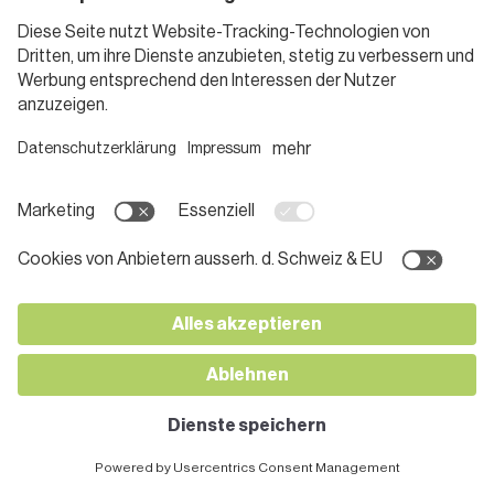
Weihnachtsfilme für die
ganze Familie: Die besten
Klassiker
WEITERLESEN »