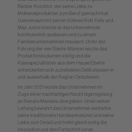
Bäcker-Konditor, der seine Liebe zu
Molkereiprodukten zum Beruf gemacht hat.
Gemeinsam mit seinen Söhnen Rolf, Felix und
Max Junior konnte er das Unternehmen
kontinuierlich ausbauen und zu einem
Familienunternehmen mausern. Unter der
Führung der vier Eberle-Männer wuchs das
Produktionsvolumen stetig und die
Käsespezialitäten aus dem Hause Eberle
entwickelten sich zu beliebten Delikatessen in
und ausserhalb der Region Ostschweiz.
Im Jahr 2021 wurde das Unternehmen im
Zuge einer nachhaltigen Nachfolgeregelung
an Renato Mariana übergeben. Unter seiner
Leitung bewahrt das Unternehmen weiterhin
seine traditionelle Handwerkskunst und seine
Liebe zum Detail und treibt gleichzeitig die
Innovation und den Fortschritt voran.