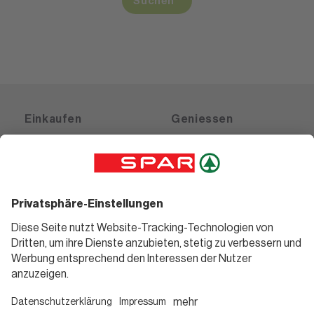
Suchen
Einkaufen
Geniessen
Angebote
Rezeptwelt
Sortiment
Weinwelt
SPAR Friends
Bierwelt
Standorte
Blog
Gutscheine
Informieren
Folge uns
Teilnahmebedingungen
Social Media
Pressemitteilungen