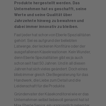
Produkte hergestellt werden. Das
Unternehmen hat es geschafft, seine
Werte und seine Qualität über
Jahrzehnte hinweg zu bewahren und
dabei immer innovativ zu bleiben.
Fast jeder hat schon von Eberle Spezialitäten
gehört. Sei es aufgrund der beliebten
Latwerge, der leckeren Konfitüre oder der
ausgefallenen Käsekreationen. Kein Wunder,
denn Eberle Spezialitäten gibt es ja auch
schon seit fast 50 Jahren. Und in all diesen
Jahren hat sich vieles geändert. Doch eines
blieb immer gleich: Die Begeisterung für das
Handwerk, die Liebe zum Detail und die
Leidenschaft für die Produkte.
Gründervater der Käsekonditorei wie er das
Unternehmen selbst liebevoll genannt hat ist
Max Eberle Senior, ein ursprünglich gelernter