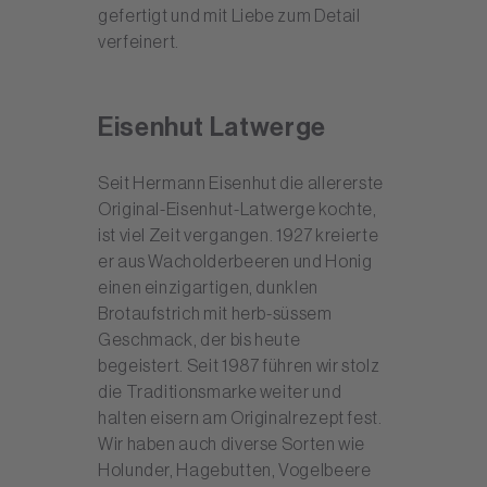
gefertigt und mit Liebe zum Detail
verfeinert.
Eisenhut Latwerge
Seit Hermann Eisenhut die allererste
Original-Eisenhut-Latwerge kochte,
ist viel Zeit vergangen. 1927 kreierte
er aus Wacholderbeeren und Honig
einen einzigartigen, dunklen
Brotaufstrich mit herb-süssem
Geschmack, der bis heute
begeistert. Seit 1987 führen wir stolz
die Traditionsmarke weiter und
halten eisern am Originalrezept fest.
Wir haben auch diverse Sorten wie
Holunder, Hagebutten, Vogelbeere