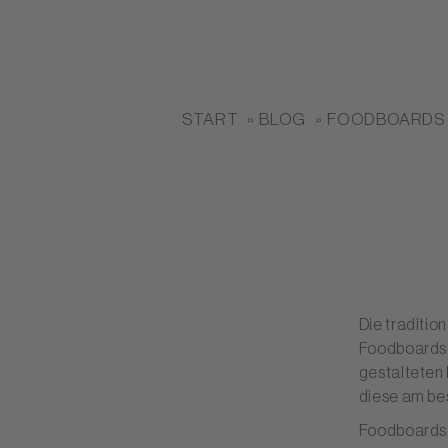
START
BLOG
FOODBOARDS
Die traditio
Foodboards s
gestalteten 
diese am bes
Foodboards,