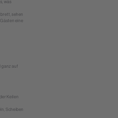
s, was
brett, sehen
n Gästen eine
d ganz auf
der Keilen
eln, Scheiben