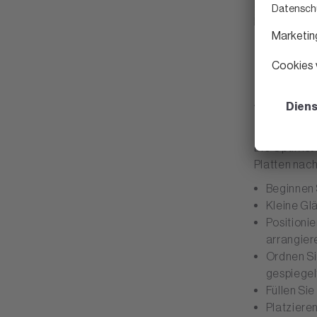
Anri
Die Optik i
Platten nach
Beginnen 
Kleine Glä
Positioni
arrangier
Ordnen Si
gespiegelt
Füllen Si
Platziere