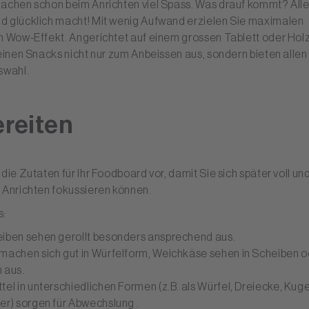
machen schon beim Anrichten viel Spass. Was drauf kommt? Alle
d glücklich macht! Mit wenig Aufwand erzielen Sie maximalen
n Wow-Effekt. Angerichtet auf einem grossen Tablett oder Holz
leinen Snacks nicht nur zum Anbeissen aus, sondern bieten alle
swahl.
reiten
 die Zutaten für Ihr Foodboard vor, damit Sie sich später voll un
 Anrichten fokussieren können.
s:
iben sehen gerollt besonders ansprechend aus.
machen sich gut in Würfelform, Weichkäse sehen in Scheiben o
 aus.
el in unterschiedlichen Formen (z.B. als Würfel, Dreiecke, Kug
er) sorgen für Abwechslung .