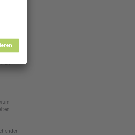
n die
erum.
eiten
eichender