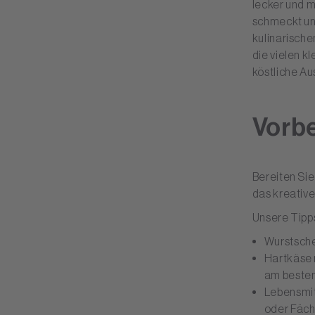
lecker und 
schmeckt un
kulinarische
die vielen k
köstliche Au
Vorbe
Bereiten Sie
das kreative
Unsere Tipp
Wurstsche
Hartkäse 
am besten
Lebensmitt
oder Fäch