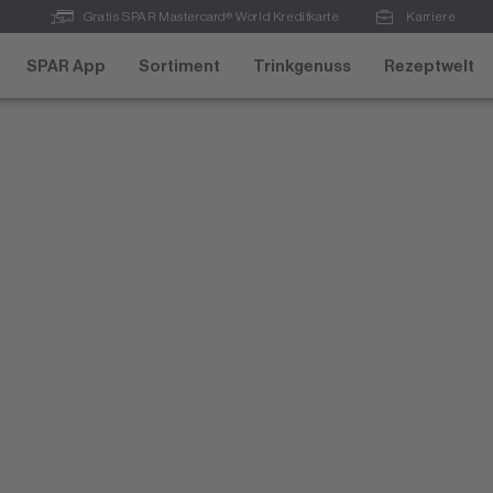
Gratis SPAR Mastercard® World Kreditkarte
Karriere
SPAR App
Sortiment
Trinkgenuss
Rezeptwelt