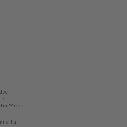
 doch
be
cker. Wie Sie
 richtig