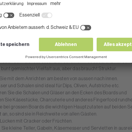
chten
st neben dem Genuss essenziell bei einem Foodboard. Zwar sehe
 bunt gemischter Vielfalt aus, aber das braucht Struktur.
Sie mit dem Anrichten am besten von aussen nach innen.
ser und Schalen sind ideal für Dips, Oliven, Aufstriche etc.
eren Sie die Schalen und Gläser an den Ecken des Boards und
en Sie Käsestücke, Charcuterie und anderes Fingerfood rundh
e bei grossen Boards die wichtigen Hauptzutaten auf beiden S
 an, so sind sie in Reichweite von allen Gästen.
e Lücken mit Cracker oder Früchten.
n Sie kleine Teller, Gabeln, Käsemesser und Servietten in ausr