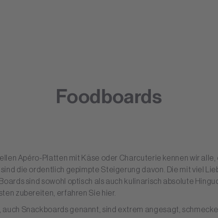
Foodboards
nellen Apéro-Platten mit Käse oder Charcuterie kennen wir alle,
ind die ordentlich gepimpte Steigerung davon. Die mit viel Lie
Boards sind sowohl optisch als auch kulinarisch absolute Hingu
ten zubereiten, erfahren Sie hier.
 auch Snackboards genannt, sind extrem angesagt, schmecken