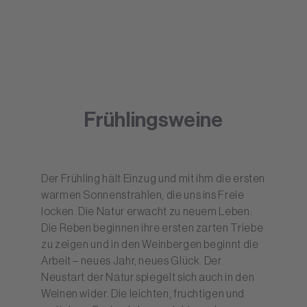
Frühlingsweine
Der Frühling hält Einzug und mit ihm die ersten
warmen Sonnenstrahlen, die uns ins Freie
locken. Die Natur erwacht zu neuem Leben:
Die Reben beginnen ihre ersten zarten Triebe
zu zeigen und in den Weinbergen beginnt die
Arbeit – neues Jahr, neues Glück. Der
Neustart der Natur spiegelt sich auch in den
Weinen wider. Die leichten, fruchtigen und