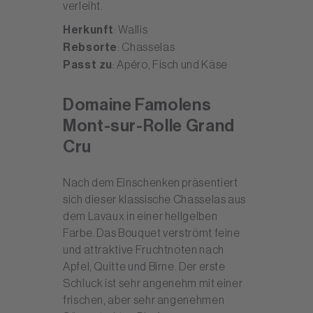
verleiht.
Herkunft
: Wallis
Rebsorte
: Chasselas
Passt zu
: Apéro, Fisch und Käse
Domaine Famolens
Mont-sur-Rolle Grand
Cru
Nach dem Einschenken präsentiert
sich dieser klassische Chasselas aus
dem Lavaux in einer hellgelben
Farbe. Das Bouquet verströmt feine
und attraktive Fruchtnoten nach
Apfel, Quitte und Birne. Der erste
Schluck ist sehr angenehm mit einer
frischen, aber sehr angenehmen