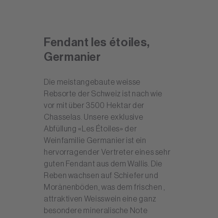
Fendant les étoiles,
Germanier
Die meistangebaute weisse
Rebsorte der Schweiz ist nach wie
vor mit über 3500 Hektar der
Chasselas. Unsere exklusive
Abfüllung «Les Étoiles» der
Weinfamilie Germanier ist ein
hervorragender Vertreter eines sehr
guten Fendant aus dem Wallis. Die
Reben wachsen auf Schiefer und
Moränenböden, was dem frischen ,
attraktiven Weisswein eine ganz
besondere mineralische Note