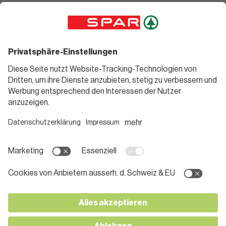
Angebote
Rezeptwelt
Sortiment
Weinwelt
SPAR Friends
Bierwelt
Standorte
Blog
Gutscheine
Informieren
Folge uns
Teilnahmebedingungen
Social Media
Pressemitteilungen
Unternehmen
Karriere bei SPAR
App herunterladen
Lehre bei SPAR
Kontakt