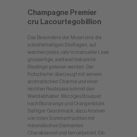
Champagne Premier
cru Lacourtegobillion
Das Besondere der Mosel sind die
schieferhaltigen Steillagen, auf
welchen jedes Jahr in manueller Lese
grossartige, weltweit bekannte
Rieslinge gelesen werden. Der
Rotschiefer überzeugt mit seinem
aromatischen Charme und einer
leichten Restsüsse schnell den
Weinliebhaber. Würziges Bouquet
nach Blutorange und Orangenblüte.
Saftiger Geschmack, dazu Aromen
von roten Sommerfrüchten mit
mineralischen Elementen.
Charaktervoll und terroirbetont. Ein