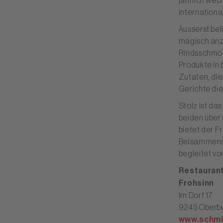
jährlich wec
internationa
Äusserst bel
magisch anz
Rindsschmor
Produkte in 
Zutaten, die
Gerichte di
Stolz ist da
beiden über 
bietet der F
Beisammense
begleitet vo
Restauran
Frohsinn
Im Dorf 17
9245 Oberb
www.schmi