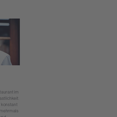
staurant im
stlichkeit.
f konstant
e mehrmals