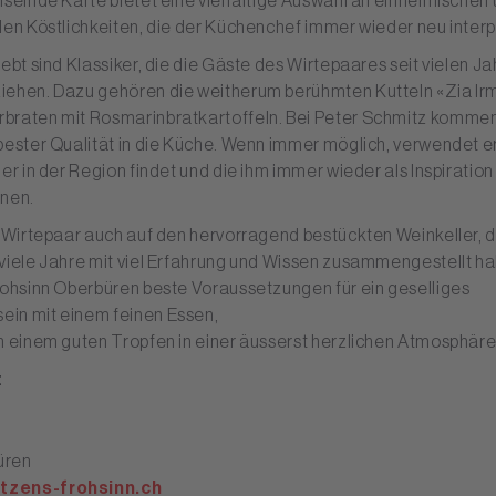
hselnde Karte bietet eine vielfältige Auswahl an einheimischen
len Köstlichkeiten, die der Küchenchef immer wieder neu interpr
iebt sind Klassiker, die die Gäste des Wirtepaares seit vielen J
iehen. Dazu gehören die weitherum berühmten Kutteln «Zia Ir
braten mit Rosmarinbratkartoffeln. Bei Peter Schmitz kommen 
bester Qualität in die Küche. Wenn immer möglich, verwendet e
 er in der Region findet und die ihm immer wieder als Inspiration
enen.
s Wirtepaar auch auf den hervorragend bestückten Weinkeller, 
viele Jahre mit viel Erfahrung und Wissen zusammengestellt h
rohsinn Oberbüren beste Voraussetzungen für ein geselliges
in mit einem feinen Essen,
n einem guten Tropfen in einer äusserst herzlichen Atmosphäre
t
üren
tzens-frohsinn.ch