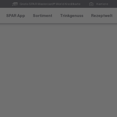
Gratis SPAR Mastercard® World Kreditkarte
Karriere
SPAR App
Sortiment
Trinkgenuss
Rezeptwelt