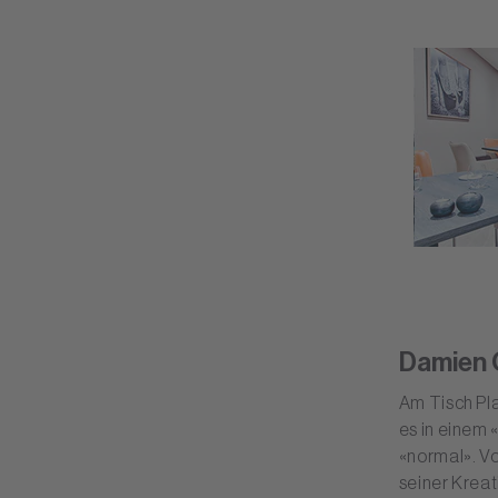
Damien 
Am Tisch Pl
es in einem 
«normal». Vo
seiner Kreat