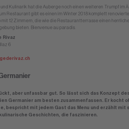
nd Kulinarik hat die Auberge noch einen weiteren Trumpf im Ä
um Restaurant gibt es einen im Winter 2018 komplett renoviert
 mit 12 Zimmern, die wie die Restaurantterrasse einen herrliche
ebung bieten. Bienvenue au paradis.
e Rivaz
llaz 6
gederivaz.ch
Germanier
ückt, aber unfassbar gut. So lässt sich das Konzept des
ien Germanier am besten zusammenfassen. Er kocht o
e, bespricht mit jedem Gast das Menu und erzählt mit 
kulinarische Geschichten, die faszinieren.