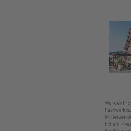
Wer den Froh
Fachwerkbau 
Im Herzen de
hohem Nivea