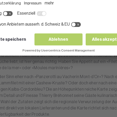
e einzigartige Weinberglandschaft des Lavaux. Vor sich nichts 
lick auf den Genfersee. Die Lage allein macht die Auberge de R
nden Ausflugsziel. Aber durch die Kochkünste von Küchenchef 
d seinem Team wird die Auberge zu einer echten Trouvaille. W
che liebt, ist hier genau richtig. Haben Sie Appetit auf ein «File
 de la mer» oder «Moules marinières»?
 der Sinn eher nach «Panzerotti au Vacherin Mont-d’Or»? Nach
n Lammfilet mit einer Cashew-Kruste? Oder doch eher nach ein
gen Kalbs-Cordonbleu? Die an Höhepunkten reiche Karte zeigt
um Detail und Finesse Thierry Bréhonnet seine Gäste kulinarisc
 Wahl der Zutaten zeigt sich die regionale Verwurzelung der A
t direkt von lokalen Lieferanten und die Karte richtet sich nac
erfügbarkeit der Produkte.