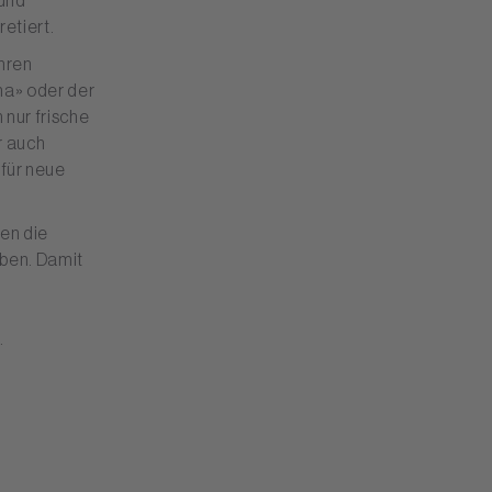
 und
etiert.
ahren
ma» oder der
nur frische
r auch
 für neue
den die
aben. Damit
.