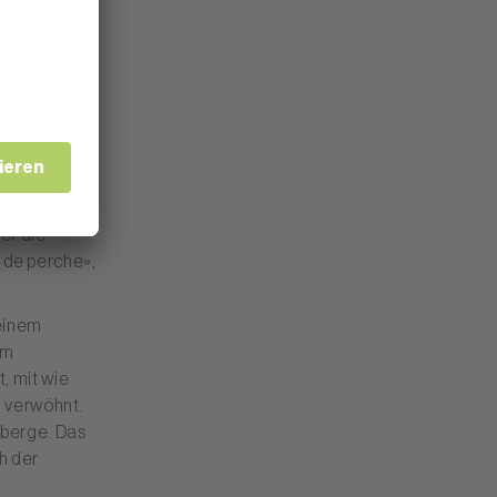
als den
ivaz zu
Thierry
er die
t de perche»,
 einem
em
, mit wie
h verwöhnt.
uberge. Das
h der