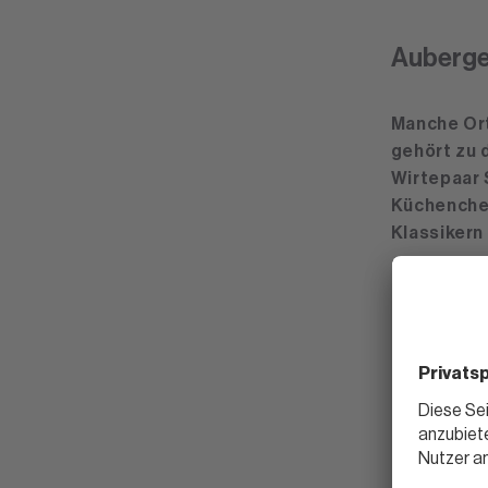
Auberge
Manche Ort
gehört zu 
Wirtepaar 
Küchenchef
Klassikern