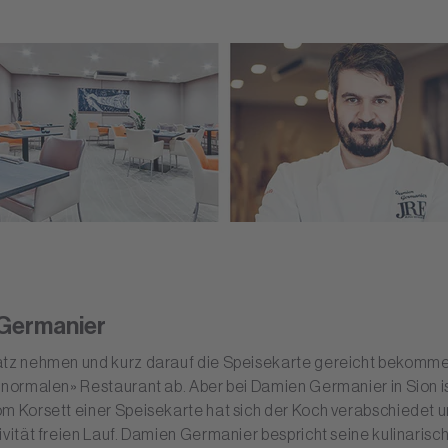
Germanier
atz nehmen und kurz darauf die Speisekarte gereicht bekommen
«normalen» Restaurant ab. Aber bei Damien Germanier in Sion is
m Korsett einer Speisekarte hat sich der Koch verabschiedet u
ivität freien Lauf. Damien Germanier bespricht seine kulinarisc