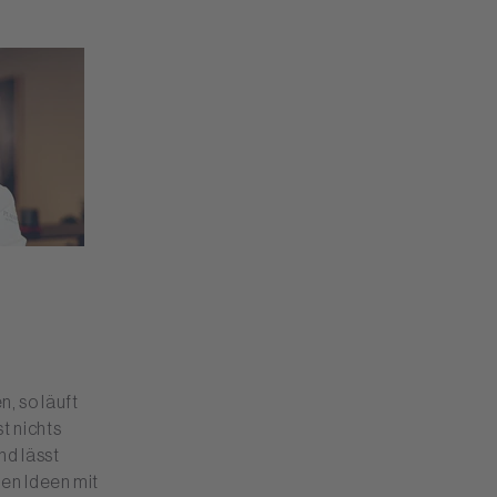
, so läuft
t nichts
nd lässt
hen Ideen mit