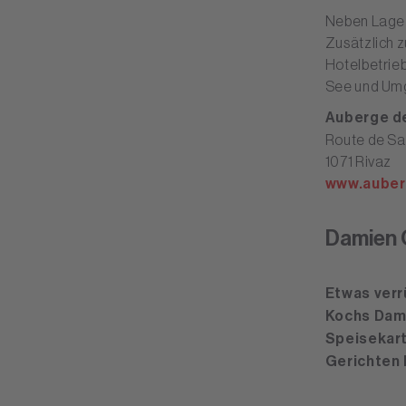
Neben Lage u
Zusätzlich z
Hotelbetrieb
See und Umg
Auberge d
Route de Sa
1071 Rivaz
www.auber
Damien 
Etwas verr
Kochs Dam
Speisekart
Gerichten 