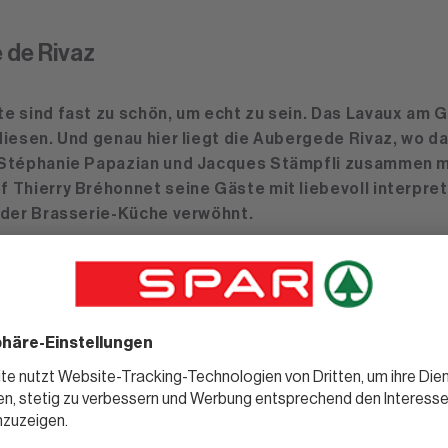
 de Rivaz
e sind fast zu schön, um echt zu sein. Das Lavaux am 
diesen. Und genau hier liegt die Aubergede Rivaz, wo d
Stéphanie Papazian und Jacques Stämpfli zusammen m
 Thierry Bréhonnet seine Gäste mit liebevoll interpret
 der Brasserie-Küche verwöhnt.