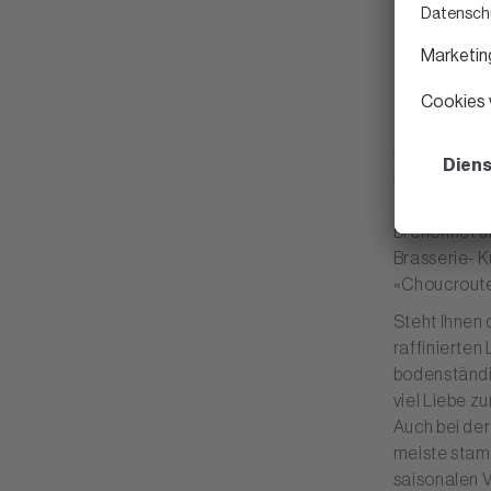
Im Rücken di
herrlichen B
einem lohne
Bréhonnet un
Brasserie- Kü
«Choucroute
Steht Ihnen
raffinierte
bodenständi
viel Liebe z
Auch bei der
meiste stamm
saisonalen V