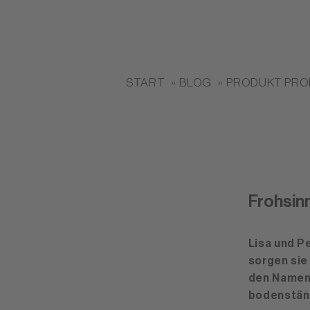
START
BLOG
PRODUKT PR
Frohsin
Lisa und P
sorgen sie
den Namen 
bodenständ