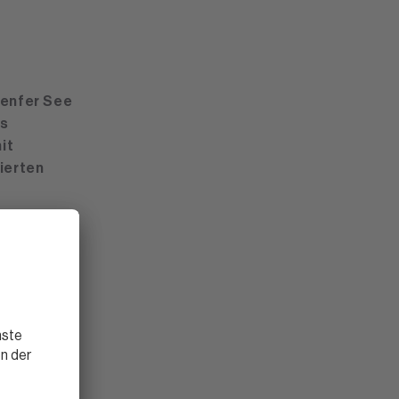
Genfer See
as
it
ierten