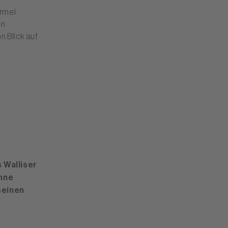
rmel.
en
n Blick auf
 Walliser
hne
seinen