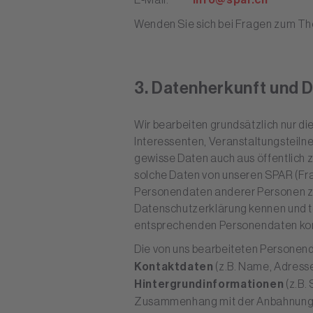
Wenden Sie sich bei Fragen zum Th
3. Datenherkunft und 
Wir bearbeiten grundsätzlich nur d
Interessenten, Veranstaltungsteiln
gewisse Daten auch aus öffentlich z
solche Daten von unseren SPAR (Fr
Personendaten anderer Personen zur 
Datenschutzerklärung kennen und te
entsprechenden Personendaten korr
Die von uns bearbeiteten Personen
Kontaktdaten
(z.B. Name, Adress
Hintergrundinformationen
(z.B.
Zusammenhang mit der Anbahnung, d