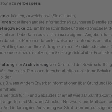
sowie zu
verbessern
;
ren
zu können, zu welchen wir Sie einladen;
mieren
oder Ihnen andere Informationen zu unseren Dienstleis
etingzwecke
, z.B. um Ihnen schriftliche und elektronische M
zuführen. Dabei kann es sich um unsere eigenen Angebote han
n dabei Ihre Personendaten teilweise auch automatisiert mit 
Profiling) oder bei Ihrer Anfrage zu einem Produkt oder einer D
nsbesondere dazu einsetzen, um Sie zielgerichtet über Produkte
haltung
, der
Archivierung
von Daten und der Bewirtschaftung
 Wir können Ihre Personendaten bearbeiten, um interne Schulu
bilden;
n
, z.B. wenn wir dem Erwerber Informationen über Grund und Hö
rmitteln;
 namentlich für IT- und Gebäudesicherheit (wie z.B. Zutrittskont
erangriffen und Malware-Attacken, Netzwerk- und Mailscanne
r Verhinderung und Aufklärung von Straftaten und sonstigem Fe