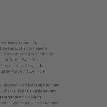
t von unseren Kunden,
ies erlaubt ist, beziehen wir
 Presse, Internet) oder erhalten
gen Dritten. Wenn Sie uns
 Personen die vorliegende
stattet wurde und wenn die
ll, insbesondere
Personalien und
l-Adresse);
Identifikations- und
rtragsdaten
, die wir im
lten oder erheben (z.B. von Ihnen