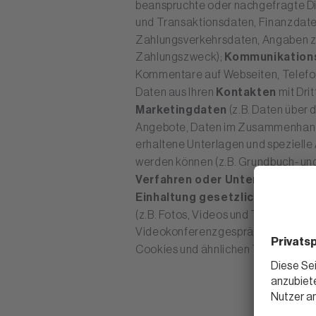
beanspruchte oder nachgefragte Di
und Transaktionsdaten, Finanzdat
Zahlungsverkehrsdaten, Angaben z
Zahlungszweck);
Kommunikation
Kommentare auf Webseiten, Telefo
Daten aus Ihren
Kontakten
mit Dri
Marketingdaten
(z.B. Daten über 
Angebote, Daten im Zusammenhang m
erhaltene Unterlagen und spezielle 
werden können (z.B. Grundbuch- un
Verfahren oder Untersuchunge
Einhaltung gesetzlicher Vorga
(z.B. Fotos, Videos und Tonaufna
Videokonferenzgesprächen) und
t
Cookies und ähnlichen Technologi