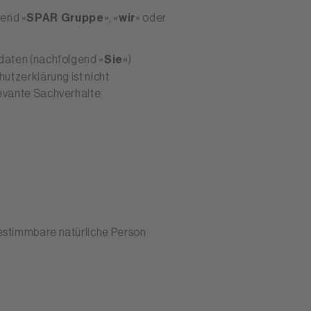
end «
SPAR Gruppe
», «
wir
» oder
ndaten (nachfolgend «
Sie
»)
utzerklärung ist nicht
evante Sachverhalte.
bestimmbare natürliche Person