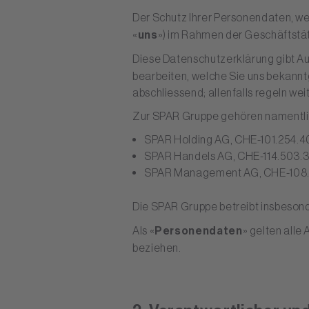
Der Schutz Ihrer Personendaten, w
«
uns
») im Rahmen der Geschäftstäti
Diese Datenschutzerklärung gibt Au
bearbeiten, welche Sie uns bekanntg
abschliessend; allenfalls regeln w
Zur SPAR Gruppe gehören namentli
SPAR Holding AG, CHE-101.254.40
SPAR Handels AG, CHE-114.503.3
SPAR Management AG, CHE-108.7
Die SPAR Gruppe betreibt insbeson
Als «
Personendaten
» gelten alle
beziehen.