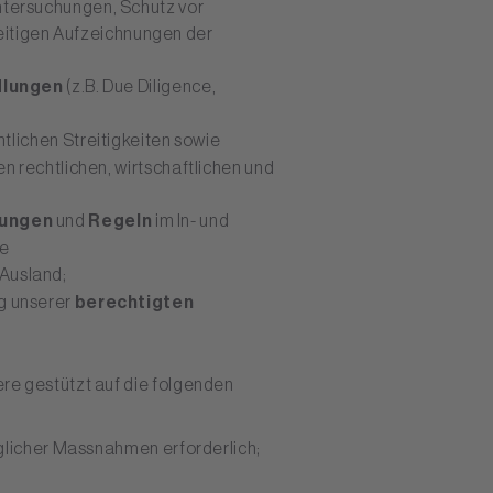
ntersuchungen, Schutz vor
itigen Aufzeichnungen der
dlungen
(z.B. Due Diligence,
lichen Streitigkeiten sowie
n rechtlichen, wirtschaftlichen und
rungen
und
Regeln
im In- und
de
 Ausland;
g unserer
berechtigten
re gestützt auf die folgenden
aglicher Massnahmen erforderlich;