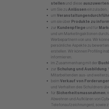
stellen
und diese
auszuwerten
um Sie zu
Anlässen
einzuladen;
um
Veranstaltungen
durchfüh
um sie über
Produkte zu infor
zur
Kundenpflege
und für
Mark
und um Marketingaktionen durch
Werbepartnern von uns. Wir könne
persönliche Aspekte zu bewerten (
erstellen. Wir können Profiling i
informieren;
im Zusammenhang mit der
Buch
zur
Schulung und Ausbildung
:
Mitarbeitenden aus- und weiterzu
beim
Verkauf von Forderunge
und Verhalten des Schuldners übe
für
Sicherheitsmassnahmen
,
Abwehren und Aufklären von Cyb
Telefonaufzeichnungen), sowie zu