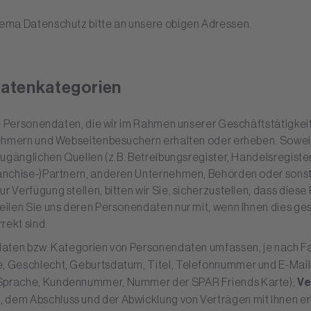
ema Datenschutz bitte an unsere obigen Adressen.
Datenkategorien
ie Personendaten, die wir im Rahmen unserer Geschäftstätigkei
ehmern und Webseitenbesuchern erhalten oder erheben. Soweit d
ugänglichen Quellen (z.B. Betreibungsregister, Handelsregister,
anchise-)Partnern, anderen Unternehmen, Behörden oder sonsti
Verfügung stellen, bitten wir Sie, sicherzustellen, dass diese
ilen Sie uns deren Personendaten nur mit, wenn Ihnen dies ge
ekt sind.
daten bzw. Kategorien von Personendaten umfassen, je nach Fa
e, Geschlecht, Geburtsdatum, Titel, Telefonnummer und E-Mai
 Sprache, Kundennummer, Nummer der SPAR Friends Karte);
Ve
em Abschluss und der Abwicklung von Verträgen mit Ihnen erha