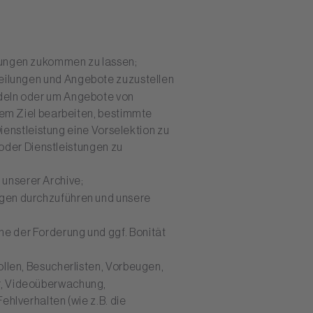
tungen zukommen zu lassen;
itteilungen und Angebote zuzustellen
deln oder um Angebote von
dem Ziel bearbeiten, bestimmte
ienstleistung eine Vorselektion zu
 oder Dienstleistungen zu
 unserer Archive;
ngen durchzuführen und unsere
he der Forderung und ggf. Bonität
rollen, Besucherlisten, Vorbeugen,
r, Videoüberwachung,
hlverhalten (wie z.B. die