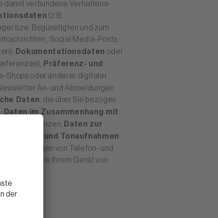
e damit verbundene Verhaltens-
ktionsdaten
(z.B.
ger bzw. Begünstigten und zum
hatnachrichten, Social Media-Posts,
ten);
Dokumentationsdaten
oder
 Referenzen);
Präferenz- und
ne-Shops oder anderer digitaler
Newsletter An- und Abmeldungen,
iche Daten
, die über Sie bezogen
);
Daten im Zusammenhang mit
anderen Instanzen;
Daten zur
mpfung;
Bild- und Tonaufnahmen
ufzeichnungen von Telefon- und
nnnummern, die Ihrem Gerät von