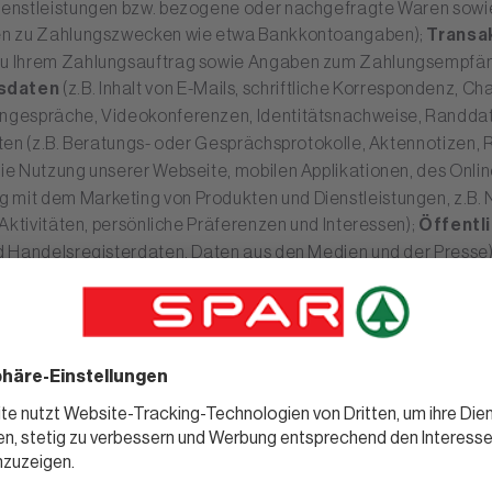
enstleistungen bzw. bezogene oder nachgefragte Waren sowi
en zu Zahlungszwecken wie etwa Bankkontoangaben);
Transa
u Ihrem Zahlungsauftrag sowie Angaben zum Zahlungsempfän
sdaten
(z.B. Inhalt von E-Mails, schriftliche Korrespondenz, C
ngespräche, Videokonferenzen, Identitätsnachweise, Randda
tten (z.B. Beratungs- oder Gesprächsprotokolle, Aktennotizen,
die Nutzung unserer Webseite, mobilen Applikationen, des Onli
it dem Marketing von Produkten und Dienstleistungen, z.B. 
Aktivitäten, persönliche Präferenzen und Interessen);
Öffentl
d Handelsregisterdaten, Daten aus den Medien und der Presse
n
von Behörden, Amtsstellen, Gerichten, Organisationen oder 
ben
, wie etwa im Zusammenhang mit der Geldwäschereibekä
hmen, Aufzeichnungen von Videoüberwachungssystemen sowie A
echnische Daten
(z.B. IP-Adresse und andere Geräte-IDs, Ke
en zugewiesen werden).