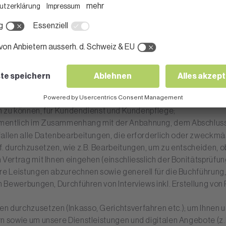
e und Rechtsgrundlagen
er Geschäftstätigkeit
in erster Linie für jene Bearbeitungszwecke, die im Zusammenh
istungen sowie dem Anbieten von Produkten erforderlich sind. 
olgende Zwecke bearbeiten:
, insbesondere um Ihnen Auskunft geben oder Ihre Anliegen bea
ren zu können, für Kundendienst und Kundenpflege;
amentlich im Zusammenhang mit der Anbahnung, dem Abschluss
allen alle Datenbearbeitungen, die erforderlich oder zweckmäs
. durchzusetzen, wie z.B. Bearbeitungen, um zu entscheiden, ob
Vertrag mit Ihnen eingehen (einschliesslich der Bonitätsprüfun
ere Leistungen abzurechnen sowie generell für die Buchführun
n Bewerbungen, Durchführen von Interviews inkl. Erstellung von 
n durchzusetzen (Inkasso, Gerichtsverfahren etc.); um Ihnen 
n sowie um unsere Dienstleistungen und digitalen Angebote (z