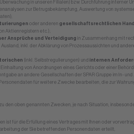
berwachung in unseren Filialen) bzw. Durchführung interner U
enanalysen zur Betrugsbekämpfung, Auswertung von systemse
aten);
turierungen
oder anderen
gesellschaftsrechtlichen Han
 Aktienregistern etc.);
er Ansprüche und Verteidigung
in Zusammenhang mit recht
 Ausland, inkl. der Abklärung von Prozessaussichten und andere
torischen
(inkl. Selbstregulierungen) und
internen Anforde
 Einhaltung von Anordnungen eines Gerichts oder einer Behör
anntgabe an andere Gesellschaften der SPAR Gruppe im In- und
 Personendaten für weitere Zwecke bearbeiten, die zur Wahrun
zu den oben genannten Zwecken, je nach Situation, insbesonde
 ist für die Erfüllung eines Vertrages mit Ihnen oder vorvertr
earbeitung der Sie betreffenden Personendaten erteilt;