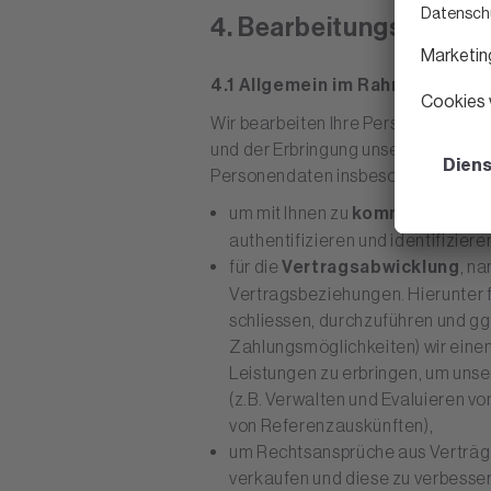
4. Bearbeitungszweck
4.1 Allgemein im Rahmen unser
Wir bearbeiten Ihre Personendaten 
und der Erbringung unserer Dienstle
Personendaten insbesondere für f
um mit Ihnen zu
kommunizieren
authentifizieren und identifizie
für die
Vertragsabwicklung
, n
Vertragsbeziehungen. Hierunter f
schliessen, durchzuführen und ggf
Zahlungsmöglichkeiten) wir einen 
Leistungen zu erbringen, um uns
(z.B. Verwalten und Evaluieren vo
von Referenzauskünften),
um Rechtsansprüche aus Verträge
verkaufen und diese zu verbesser