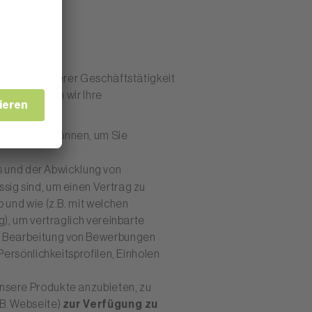
ang mit unserer Geschäftstätigkeit
Dabei können wir Ihre
rbeiten zu können, um Sie
 und der Abwicklung von
sig sind, um einen Vertrag zu
 und wie (z.B. mit welchen
g), um vertraglich vereinbarte
g, Bearbeitung von Bewerbungen
Persönlichkeitsprofilen, Einholen
unsere Produkte anzubieten, zu
.B. Webseite)
zur Verfügung zu