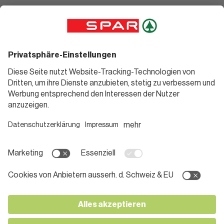
Angebote
Rezeptwelt
Sortiment
Weinwelt
SPAR Friends
Bierwelt
Standorte
Blog
Gutscheine
Informieren
Folge uns
Teilnahmebedingungen
Social Media
Pressemitteilungen
Unternehmen
Karriere bei SPAR
App herunterladen
Lehre bei SPAR
Kontakt