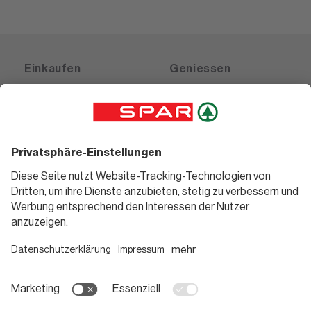
Einkaufen
Geniessen
Angebote
Rezeptwelt
Sortiment
Weinwelt
SPAR Friends
Bierwelt
Standorte
Blog
Gutscheine
Informieren
Folge uns
Teilnahmebedingungen
Social Media
Pressemitteilungen
Unternehmen
Karriere bei SPAR
App herunterladen
Lehre bei SPAR