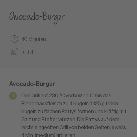
Avocado-Burger
40 Minuten
mittel
Avocado-Burger
Den Grill auf 230 °C vorheizen. Dann das
Rinderhackfleisch zu 4 Kugeln à 125 g teilen.
Kugeln zu flachen Pattys formen und kräftig mit
Salz und Pfeffer würzen. Die Pattys auf dem
leicht eingeölten Grill von beiden Seiten jeweils
4 Min. (medium) grillieren.