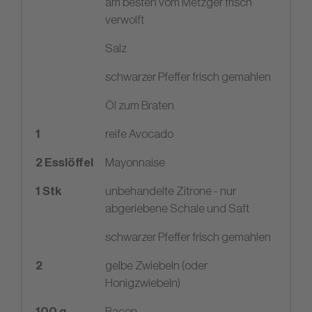
am besten vom Metzger frisch
verwolft
Salz
schwarzer Pfeffer frisch gemahlen
Öl zum Braten
1
reife Avocado
2
Esslöffel
Mayonnaise
1
Stk
unbehandelte Zitrone - nur
abgeriebene Schale und Saft
schwarzer Pfeffer frisch gemahlen
2
gelbe Zwiebeln (oder
Honigzwiebeln)
100
g
Bacon