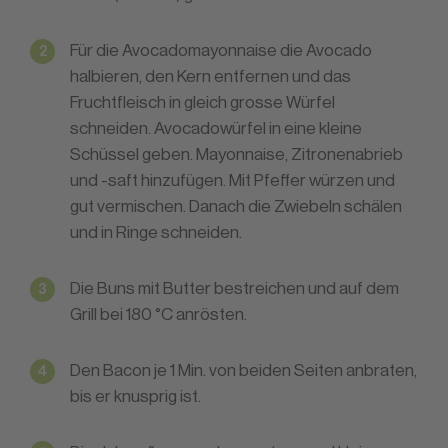
Für die Avocadomayonnaise die Avocado
halbieren, den Kern entfernen und das
Fruchtfleisch in gleich grosse Würfel
schneiden. Avocadowürfel in eine kleine
Schüssel geben. Mayonnaise, Zitronenabrieb
und -saft hinzufügen. Mit Pfeffer würzen und
gut vermischen. Danach die Zwiebeln schälen
und in Ringe schneiden.
Die Buns mit Butter bestreichen und auf dem
Grill bei 180 °C anrösten.
Den Bacon je 1 Min. von beiden Seiten anbraten,
bis er knusprig ist.