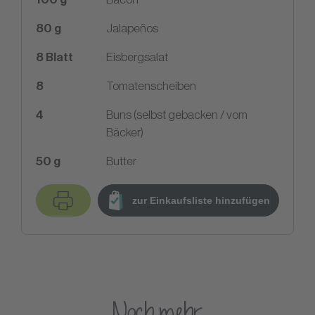
80
g
Jalapeños
8
Blatt
Eisbergsalat
8
Tomatenscheiben
4
Buns (selbst gebacken / vom
Bäcker)
50
g
Butter
zur Einkaufsliste hinzufügen
Noch mehr