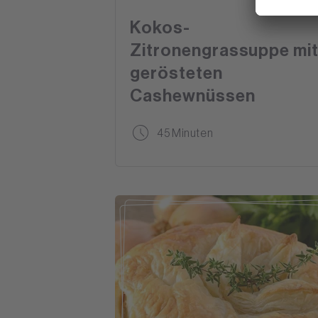
Kokos-
Zitronengrassuppe mi
gerösteten
Cashewnüssen
45 Minuten