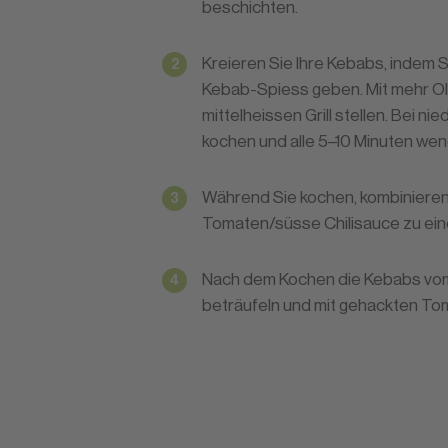
beschichten.
Kreieren Sie Ihre Kebabs, indem S
Kebab-Spiess geben. Mit mehr Oli
mittelheissen Grill stellen. Bei ni
kochen und alle 5–10 Minuten we
Während Sie kochen, kombinieren 
Tomaten/süsse Chilisauce zu ein
Nach dem Kochen die Kebabs vom
beträufeln und mit gehackten Tom