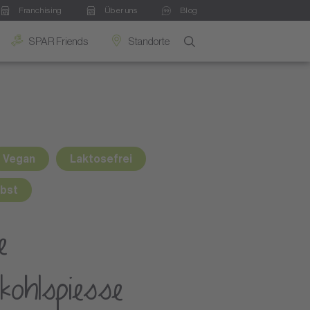
Franchising
Über uns
Blog
SPAR Friends
Standorte
Vegan
Laktosefrei
bst
e
kohlspiesse