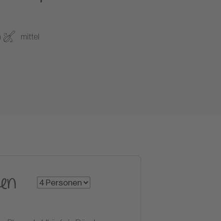
n
mittel
en