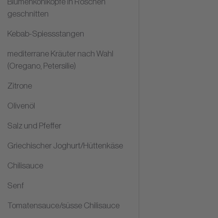
Blumenkohlköpfe in Röschen
geschnitten
Kebab-Spiessstangen
mediterrane Kräuter nach Wahl
(Oregano, Petersilie)
Zitrone
Olivenöl
Salz und Pfeffer
Griechischer Joghurt/Hüttenkäse
Chilisauce
Senf
Tomatensauce/süsse Chilisauce