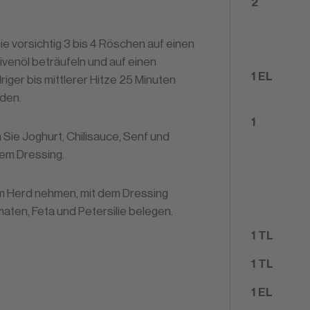
2
ie vorsichtig 3 bis 4 Röschen auf einen
venöl beträufeln und auf einen
1
EL
edriger bis mittlerer Hitze 25 Minuten
nden.
1
Sie Joghurt, Chilisauce, Senf und
em Dressing.
 Herd nehmen, mit dem Dressing
aten, Feta und Petersilie belegen.
1
TL
1
TL
1
EL