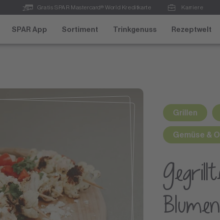
Gratis SPAR Mastercard® World Kreditkarte
Karriere
SPAR App
Sortiment
Trinkgenuss
Rezeptwelt
Grillen
Gemüse & O
Gegrillt
Blumen