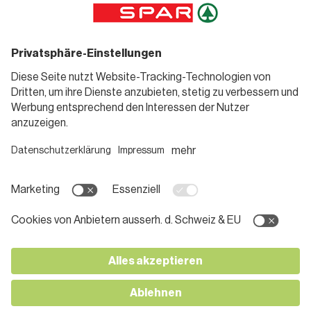
Sortiment
Weinwelt
SPAR Friends
Bierwelt
Standorte
Blog
Gutscheine
Informieren
Folge uns
Teilnahmebedingungen
Social Media
Pressemitteilungen
Unternehmen
Karriere bei SPAR
App herunterladen
Lehre bei SPAR
Kontakt