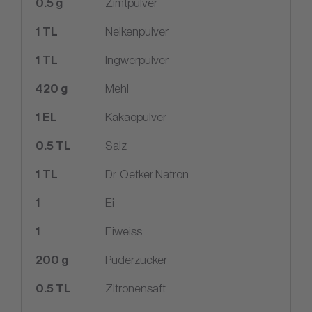
0.5
g
Zimtpulver
1
TL
Nelkenpulver
1
TL
Ingwerpulver
420
g
Mehl
1
EL
Kakaopulver
0.5
TL
Salz
1
TL
Dr. Oetker Natron
1
Ei
1
Eiweiss
200
g
Puderzucker
0.5
TL
Zitronensaft