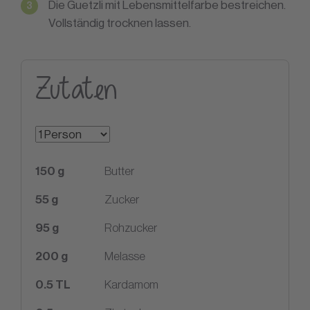
Die Guetzli mit Lebensmittelfarbe bestreichen.
Vollständig trocknen lassen.
Zutaten
150
g
Butter
55
g
Zucker
95
g
Rohzucker
200
g
Melasse
0.5
TL
Kardamom