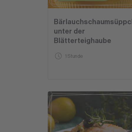
Bärlauchschaumsüppc
unter der
Blätterteighaube
1 Stunde