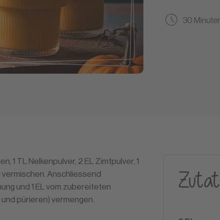
30 Minute
n, 1 TL Nelkenpulver, 2 EL Zimtpulver, 1
Zutat
l vermischen. Anschliessend
ung und 1 EL vom zubereiteten
 und pürieren) vermengen.