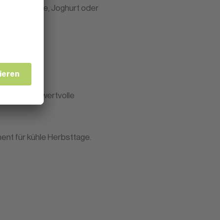
ch in Porridge, Joghurt oder
nfte Süsse, wertvolle
ent für kühle Herbsttage.