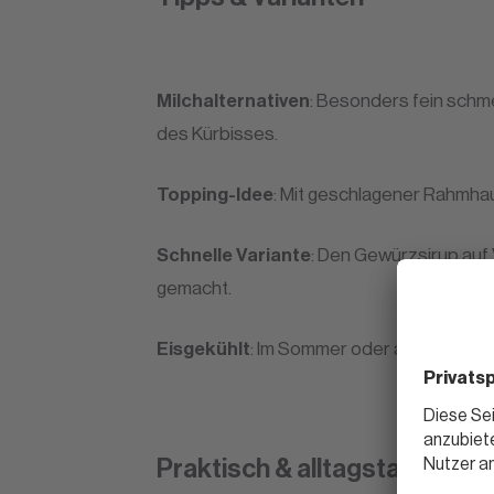
Milchalternativen
: Besonders fein schme
des Kürbisses.
Topping-Idee
: Mit geschlagener Rahmhaub
Schnelle Variante
: Den Gewürzsirup auf 
gemacht.
Eisgekühlt
: Im Sommer oder als erfrische
Praktisch & alltagstauglich