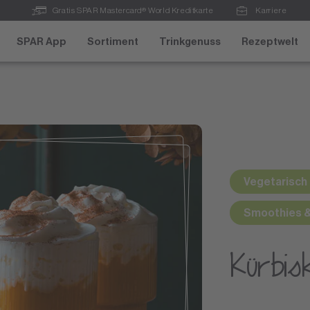
Gratis SPAR Mastercard® World Kreditkarte
Karriere
SPAR App
Sortiment
Trinkgenuss
Rezeptwelt
Vegetarisch
Smoothies &
Kürbis