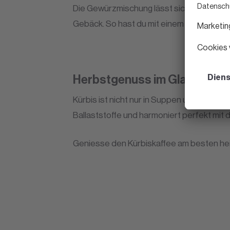
Die Gewürzmischung lässt sich gut im Vora
Gebäck. So hast du mit einem Rezept glei
Herbstgenuss im Glas
Kürbis ist nicht nur in Suppen und Kuchen 
Ballaststoffe und harmoniert perfekt mi
Geniesse den Kürbiskaffee am besten heis