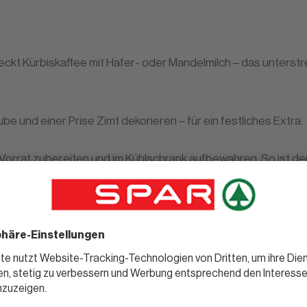
ckt Kürbiskaffee mit Hafer- oder Mandelmilch – das unterstre
e und einer Prise Zimt dekorieren – für ein festliches Extra.
Vorrat zubereiten und im Kühlschrank aufbewahren. So ist de
nde Alternative kann der Drink auch auf Eis serviert werden.