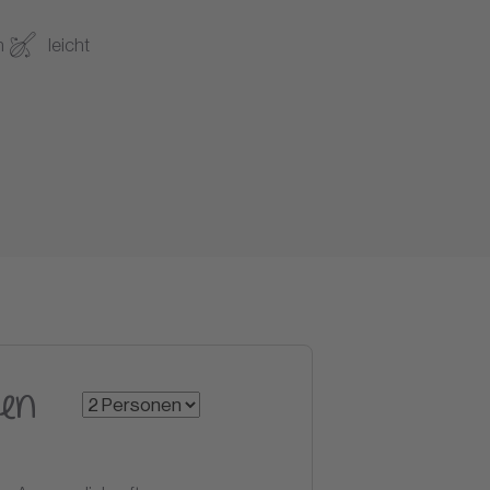
n
leicht
en