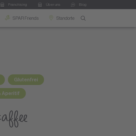
Franchising
Über uns
Blog
SPAR Friends
Standorte
Glutenfrei
 Aperitif
kaffee