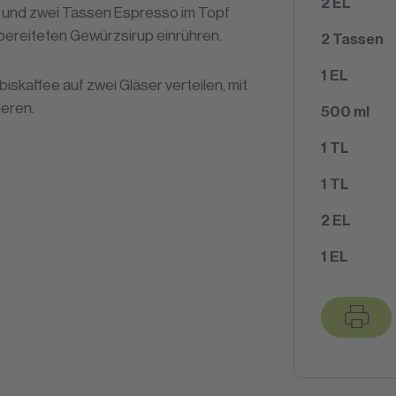
2
EL
e) und zwei Tassen Espresso im Topf
ubereiteten Gewürzsirup einrühren.
2
Tassen
1
EL
iskaffee auf zwei Gläser verteilen, mit
ieren.
500
ml
1
TL
1
TL
2
EL
1
EL