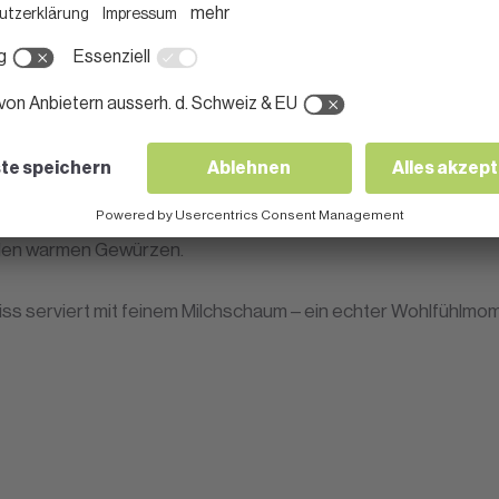
us vorbereiten und passt nicht nur in den Kaffee, sondern au
ch mehrere Einsatzmöglichkeiten.
ein Star, sondern auch in Getränken. Das Püree liefert eine sa
t den warmen Gewürzen.
s serviert mit feinem Milchschaum – ein echter Wohlfühlmom