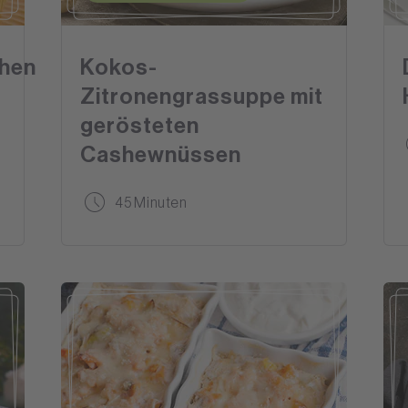
hen
Kokos-
Zitronengrassuppe mit
gerösteten
Cashewnüssen
45 Minuten