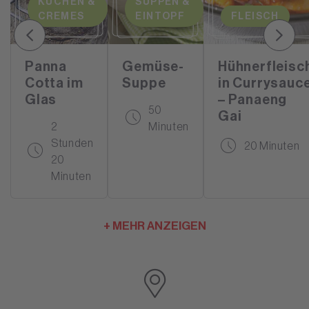
KUCHEN &
SUPPEN &
CREMES
EINTOPF
FLEISCH
Panna
Gemüse-
Hühnerfleisc
Cotta im
Suppe
in Currysauc
Glas
– Panaeng
50
Gai
2
Minuten
Stunden
20 Minuten
20
Minuten
+ MEHR ANZEIGEN