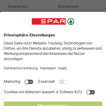
Einkaufen
Geniessen
Angebote
Rezeptwelt
Sortiment
Weinwelt
SPAR Friends
Bierwelt
Standorte
Blog
Gutscheine
Informieren
Folge uns
Teilnahmebedingungen
Social Media
Pressemitteilungen
Unternehmen
Karriere bei SPAR
App herunterladen
Lehre bei SPAR
Kontakt