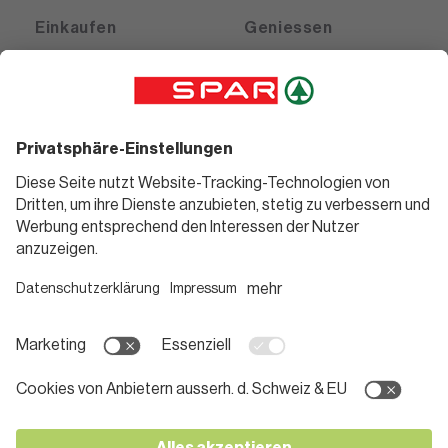
Einkaufen
Geniessen
Angebote
Rezeptwelt
Sortiment
Weinwelt
SPAR Friends
Bierwelt
Standorte
Blog
Gutscheine
Informieren
Folge uns
Teilnahmebedingungen
Social Media
Pressemitteilungen
Unternehmen
Karriere bei SPAR
App herunterladen
Lehre bei SPAR
Kontakt