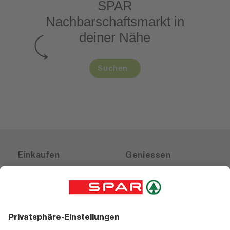
SPAR
Nachbarschaftsmarkt
in
deiner Nähe
Suchen
Einkaufen
Geniessen
Angebote
Rezeptwelt
Sortiment
Weinwelt
SPAR Friends
Bierwelt
Standorte
Blog
Gutscheine