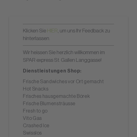
Klicken Sie
HIER
, um uns Ihr Feedback zu
hinterlassen.
Wir heissen Sie herzlich willkommen im
SPAR express St. Gallen Langgasse!
Dienstleistungen Shop:
Frische Sandwiches vor Ort gemacht
Hot Snacks
Frisches hausgemachte Börek
Frische Blumensträusse
Fresh to go
Vito Gas
Crashed Ice
Swisslos