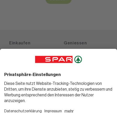
Einkaufen
Geniessen
Angebote
Rezeptwelt
Sortiment
Weinwelt
SPAR Friends
Bierwelt
Standorte
Blog
Gutscheine
Informieren
Folge uns
Teilnahmebedingungen
Social Media
Pressemitteilungen