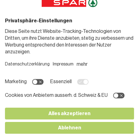
Sortiment
Weinwelt
SPAR Friends
Bierwelt
Standorte
Blog
Gutscheine
Informieren
Folge uns
Teilnahmebedingungen
Social Media
Pressemitteilungen
Unternehmen
Karriere bei SPAR
App herunterladen
Lehre bei SPAR
Kontakt