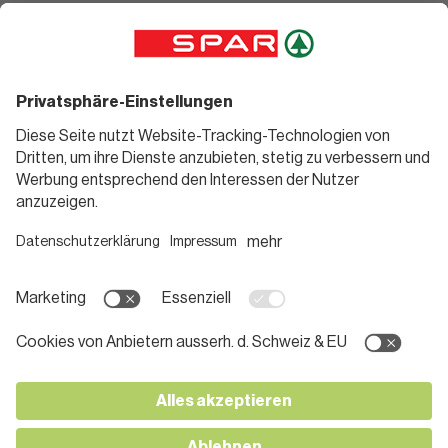
Angebote
Rezeptwelt
Sortiment
Weinwelt
SPAR Friends
Bierwelt
Standorte
Blog
Gutscheine
Informieren
Folge uns
Teilnahmebedingungen
Social Media
Pressemitteilungen
Unternehmen
Karriere bei SPAR
App herunterladen
Lehre bei SPAR
Kontakt