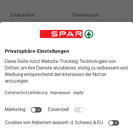
Einkaufen
Geniessen
Angebote
Rezeptwelt
Sortiment
Weinwelt
SPAR Friends
Bierwelt
Standorte
Blog
Gutscheine
Informieren
Folge uns
Teilnahmebedingungen
Social Media
Pressemitteilungen
Unternehmen
Karriere bei SPAR
App herunterladen
Lehre bei SPAR
Kontakt