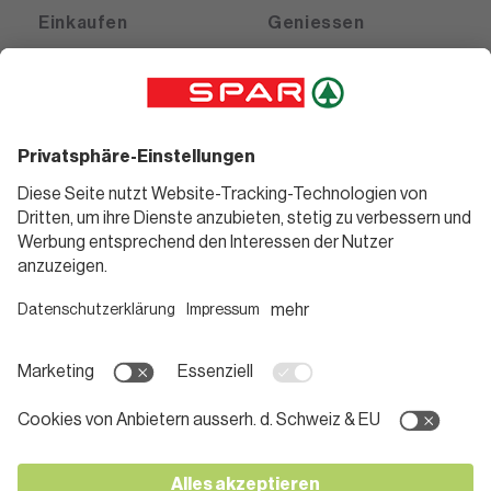
Einkaufen
Geniessen
Angebote
Rezeptwelt
Sortiment
Weinwelt
SPAR Friends
Bierwelt
Standorte
Blog
Gutscheine
Informieren
Folge uns
Teilnahmebedingungen
Social Media
Pressemitteilungen
Unternehmen
Karriere bei SPAR
App herunterladen
Lehre bei SPAR
Kontakt