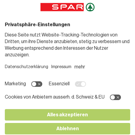
Sortiment
Weinwelt
SPAR Friends
Bierwelt
Standorte
Blog
Gutscheine
Informieren
Folge uns
Teilnahmebedingungen
Social Media
Pressemitteilungen
Unternehmen
Karriere bei SPAR
App herunterladen
Lehre bei SPAR
Kontakt