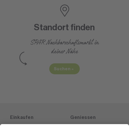
Standort finden
SPAR Nachbarschaftsmarkt
in
deiner Nähe
Suchen
Einkaufen
Geniessen
Angebote
Rezeptwelt