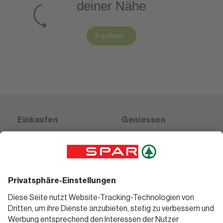
deiner Nähe
Suchen
Einkaufen
Geniessen
Angebote
Rezeptwelt
Sortiment
Weinwelt
SPAR Friends
Bierwelt
Standorte
Blog
Gutscheine
Informieren
Folge uns