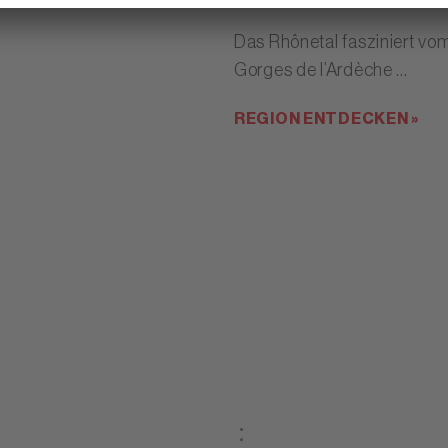
Das Rhônetal fasziniert vo
Gorges de l’Ardèche ...
REGION ENTDECKEN »