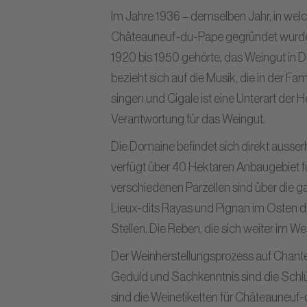
Im Jahre 1936 – demselben Jahr, in welc
Châteauneuf-du-Pape gegründet wurde 
1920 bis 1950 gehörte, das Weingut i
bezieht sich auf die Musik, die in der Fam
singen und Cigale ist eine Unterart der 
Verantwortung für das Weingut.
Die Domaine befindet sich direkt auss
verfügt über 40 Hektaren Anbaugebiet fü
verschiedenen Parzellen sind über die ga
Lieux-dits Rayas und Pignan im Osten de
Stellen. Die Reben, die sich weiter im W
Der Weinherstellungsprozess auf Chante 
Geduld und Sachkenntnis sind die Schlü
sind die Weinetiketten für Châteauneuf-