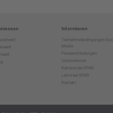
niessen
Informieren
zeptwelt
Teilnahmebedingungen Soci
Media
inwelt
Pressemitteilungen
erwelt
Unternehmen
og
Karriere bei SPAR
Lehre bei SPAR
Kontakt