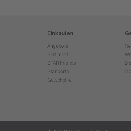
Einkaufen
Ge
Angebote
Re
Sortiment
We
SPAR Friends
Bi
Standorte
Bl
Gutscheine