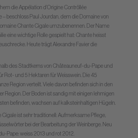
hem die Appélation d’Origine Contrôllée
– beschloss Paul Jourdan, dem die Domaine von
n Domaine Chante Cigale umzubenennen. Der Name
ilie eine wichtige Rolle gespielt hat: Chante heisst
Heuschrecke. Heute trägt Alexandre Favier die
erhalb des Stadtkerns von Châteauneuf-du-Pape und
r Rot- und 5 Hektaren für Weisswein. Die 45
nze Region verteilt. Viele davon befinden sich in den
r Region. Der Boden ist sandig mit einigen lehmigen
esten befinden, wachsen auf kalksteinhaltigen Hügeln.
Cigale ist sehr traditionell: Aufmerksame Pflege,
sselwörter bei der Bearbeitung der Weinberge. Neu
du-Pape: weiss 2013 und rot 2012.