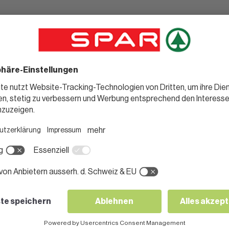
weitere Weine
Südliches Rh