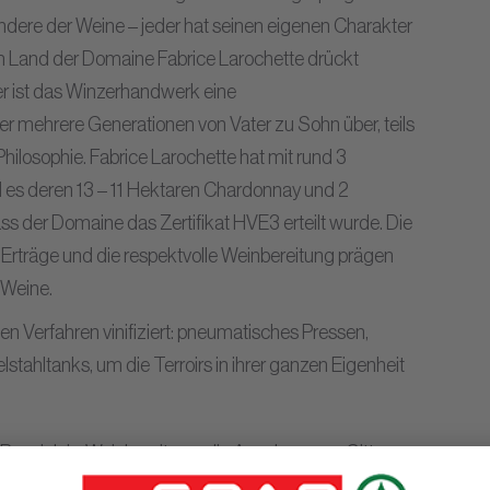
ndere der Weine – jeder hat seinen eigenen Charakter
em Land der Domaine Fabrice Larochette drückt
er ist das Winzerhandwerk eine
r mehrere Generationen von Vater zu Sohn über, teils
ilosophie. Fabrice Larochette hat mit rund 3
 es deren 13 – 11 Hektaren Chardonnay und 2
ss der Domaine das Zertifikat HVE3 erteilt wurde. Die
r Erträge und die respektvolle Weinbereitung prägen
 Weine.
en Verfahren vinifiziert: pneumatisches Pressen,
tahltanks, um die Terroirs in ihrer ganzen Eigenheit
 Beaujolais-Weinbereitung: die Annahme von Gittern
Extraktion, Weinbereitung und Alterung ebenfalls in