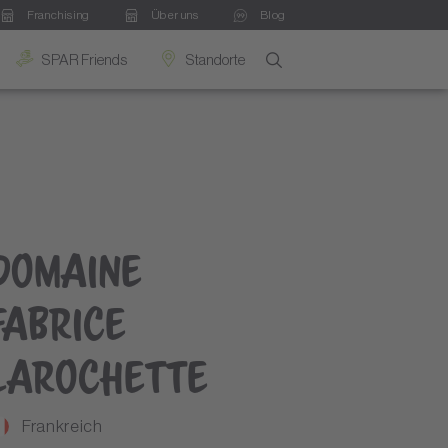
Franchising
Über uns
Blog
SPAR Friends
Standorte
Domaine
Fabrice
Larochette
Frankreich