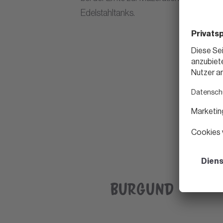
Edelstahltanks.
Burgund