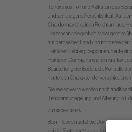
Terroirs aus Ton und Kalkstein das Beso
und seine eigene Persönlichkeit. Auf d
Chardonnay all seinen Reichtum aus. Hi
Herzensangelegenheit. Meist geht es übe
auf demselben Land und mit derselben Ph
Hektaren Rebberg begonnen, heute sind
Hektaren Gamay. Es war ein Kraftakt, da
Bearbeitung der Böden, die Kontrolle de
heute den Charakter der verschiedenen
Die Weissweine werden nach traditionell
Temperaturregelung und Alterung in Edels
zu respektieren.
Beim Rotwein setzt die Domaine auf die
bei der Ernte zur Mazeration, natürliche 