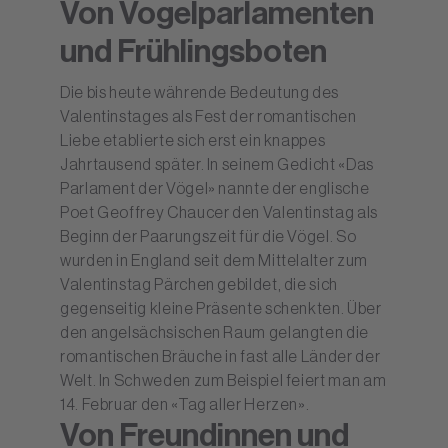
Von Vogelparlamenten
und Frühlingsboten
Die bis heute währende Bedeutung des
Valentinstages als Fest der romantischen
Liebe etablierte sich erst ein knappes
Jahrtausend später. In seinem Gedicht «Das
Parlament der Vögel» nannte der englische
Poet Geoffrey Chaucer den Valentinstag als
Beginn der Paarungszeit für die Vögel. So
wurden in England seit dem Mittelalter zum
Valentinstag Pärchen gebildet, die sich
gegenseitig kleine Präsente schenkten. Über
den angelsächsischen Raum gelangten die
romantischen Bräuche in fast alle Länder der
Welt. In Schweden zum Beispiel feiert man am
14. Februar den «Tag aller Herzen».
Von Freundinnen und