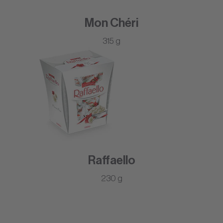
Mon Chéri
315 g
Raffaello
230 g