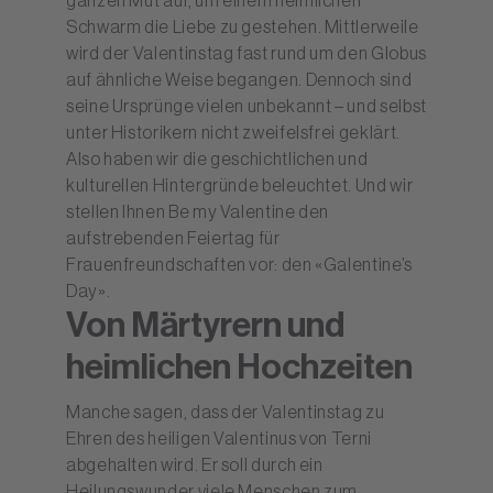
ganzen Mut auf, um einem heimlichen
Schwarm die Liebe zu gestehen. Mittlerweile
wird der Valentinstag fast rund um den Globus
auf ähnliche Weise begangen. Dennoch sind
seine Ursprünge vielen unbekannt – und selbst
unter Historikern nicht zweifelsfrei geklärt.
Also haben wir die geschichtlichen und
kulturellen Hintergründe beleuchtet. Und wir
stellen Ihnen Be my Valentine den
aufstrebenden Feiertag für
Frauenfreundschaften vor: den «Galentine’s
Day».
Von Märtyrern und
heimlichen Hochzeiten
Manche sagen, dass der Valentinstag zu
Ehren des heiligen Valentinus von Terni
abgehalten wird. Er soll durch ein
Heilungswunder viele Menschen zum