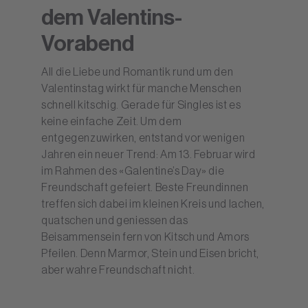
dem Valentins-
Vorabend
All die Liebe und Romantik rund um den
Valentinstag wirkt für manche Menschen
schnell kitschig. Gerade für Singles ist es
keine einfache Zeit. Um dem
entgegenzuwirken, entstand vor wenigen
Jahren ein neuer Trend: Am 13. Februar wird
im Rahmen des «Galentine’s Day» die
Freundschaft gefeiert. Beste Freundinnen
treffen sich dabei im kleinen Kreis und lachen,
quatschen und geniessen das
Beisammensein fern von Kitsch und Amors
Pfeilen. Denn Marmor, Stein und Eisen bricht,
aber wahre Freundschaft nicht.