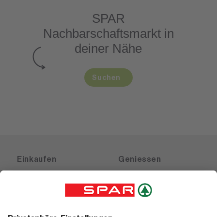
SPAR
Nachbarschaftsmarkt
in
deiner Nähe
Suchen
Einkaufen
Geniessen
Angebote
Rezeptwelt
Sortiment
Weinwelt
SPAR Friends
Bierwelt
Standorte
Blog