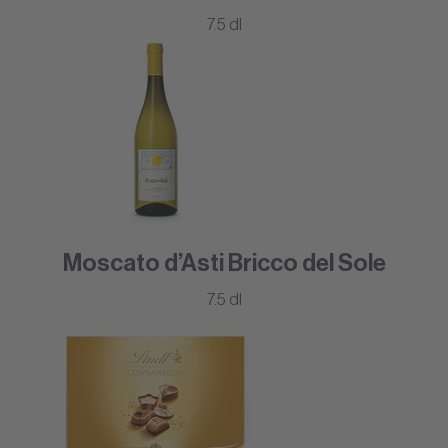
7.5 dl
Moscato d’Asti Bricco del Sole
7.5 dl