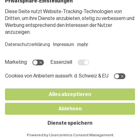
Gutscheine
Informieren
Folge uns
Teilnahmebedingungen
Social Media
Pressemitteilungen
Unternehmen
Karriere bei SPAR
App herunterladen
Lehre bei SPAR
Kontakt
© 2026 SPAR Handels AG
Impressum
Datenschutz
AGB
Cookies
nach oben