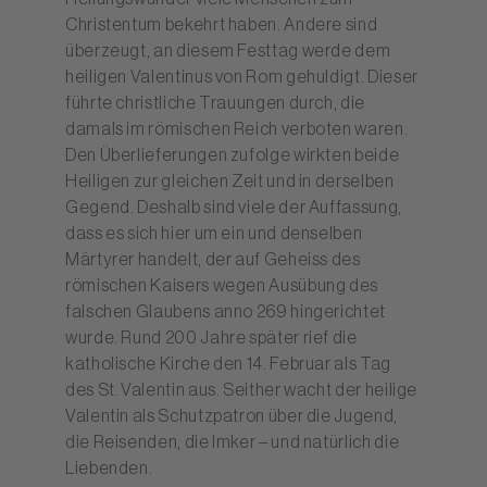
Christentum bekehrt haben. Andere sind
überzeugt, an diesem Festtag werde dem
heiligen Valentinus von Rom gehuldigt. Dieser
führte christliche Trauungen durch, die
damals im römischen Reich verboten waren.
Den Überlieferungen zufolge wirkten beide
Heiligen zur gleichen Zeit und in derselben
Gegend. Deshalb sind viele der Auffassung,
dass es sich hier um ein und denselben
Märtyrer handelt, der auf Geheiss des
römischen Kaisers wegen Ausübung des
falschen Glaubens anno 269 hingerichtet
wurde. Rund 200 Jahre später rief die
katholische Kirche den 14. Februar als Tag
des St. Valentin aus. Seither wacht der heilige
Valentin als Schutzpatron über die Jugend,
die Reisenden, die Imker – und natürlich die
Liebenden.