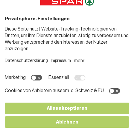
SPAR Friends
Bierwelt
Standorte
Blog
Gutscheine
Informieren
Folge uns
Teilnahmebedingungen
Social Media
Pressemitteilungen
Unternehmen
Karriere bei SPAR
App herunterladen
Lehre bei SPAR
Kontakt