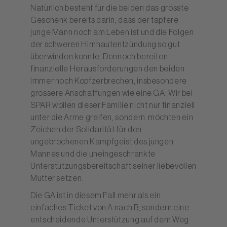
Natürlich besteht für die beiden das grösste
Geschenk bereits darin, dass der tapfere
junge Mann noch am Leben ist und die Folgen
der schweren Hirnhautentzündung so gut
überwinden konnte. Dennoch bereiten
finanzielle Herausforderungen den beiden
immer noch Kopfzerbrechen, insbesondere
grössere Anschaffungen wie eine GA. Wir bei
SPAR wollen dieser Familie nicht nur finanziell
unter die Arme greifen, sondern möchten ein
Zeichen der Solidarität für den
ungebrochenen Kampfgeist des jungen
Mannes und die uneingeschränkte
Unterstützungsbereitschaft seiner liebevollen
Mutter setzen.
Die GA ist in diesem Fall mehr als ein
einfaches Ticket von A nach B, sondern eine
entscheidende Unterstützung auf dem Weg