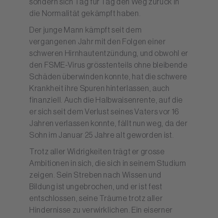
sondern sich Tag für Tag den Weg zurück in
die Normalität gekämpft haben.
Der junge Mann kämpft seit dem
vergangenen Jahr mit den Folgen einer
schweren Hirnhautentzündung, und obwohl er
den FSME-Virus grösstenteils ohne bleibende
Schäden überwinden konnte, hat die schwere
Krankheit ihre Spuren hinterlassen, auch
finanziell. Auch die Halbwaisenrente, auf die
er sich seit dem Verlust seines Vaters vor 16
Jahren verlassen konnte, fällt nun weg, da der
Sohn im Januar 25 Jahre alt geworden ist.
Trotz aller Widrigkeiten trägt er grosse
Ambitionen in sich, die sich in seinem Studium
zeigen. Sein Streben nach Wissen und
Bildung ist ungebrochen, und er ist fest
entschlossen, seine Träume trotz aller
Hindernisse zu verwirklichen. Ein eiserner