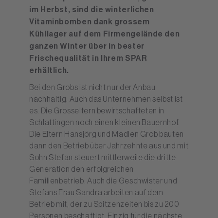
im Herbst, sind die winterlichen
Vitaminbomben dank grossem
Kühllager auf dem Firmengelände den
ganzen Winter über in bester
Frischequalität in Ihrem SPAR
erhältlich.
Bei den Grobs ist nicht nur der Anbau
nachhaltig. Auch das Unternehmen selbst ist
es. Die Grosseltern bewirtschafteten in
Schlattingen noch einen kleinen Bauernhof.
Die Eltern Hansjörg und Madlen Grob bauten
dann den Betrieb über Jahrzehnte aus und mit
Sohn Stefan steuert mittlerweile die dritte
Generation den erfolgreichen
Familienbetrieb. Auch die Geschwister und
Stefans Frau Sandra arbeiten auf dem
Betrieb mit, der zu Spitzenzeiten bis zu 200
Personen beschäftigt. Einzig für die nächste