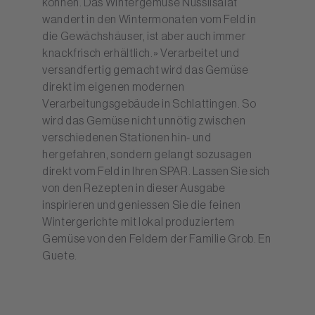
können. Das Wintergemüse Nüsslisalat
wandert in den Wintermonaten vom Feld in
die Gewächshäuser, ist aber auch immer
knackfrisch erhältlich.» Verarbeitet und
versandfertig gemacht wird das Gemüse
direkt im eigenen modernen
Verarbeitungsgebäude in Schlattingen. So
wird das Gemüse nicht unnötig zwischen
verschiedenen Stationen hin- und
hergefahren, sondern gelangt sozusagen
direkt vom Feld in Ihren SPAR. Lassen Sie sich
von den Rezepten in dieser Ausgabe
inspirieren und geniessen Sie die feinen
Wintergerichte mit lokal produziertem
Gemüse von den Feldern der Familie Grob. En
Guete.