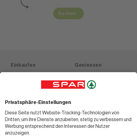
Suchen
Einkaufen
Geniessen
Angebote
Rezeptwelt
Sortiment
Weinwelt
SPAR Friends
Bierwelt
Standorte
Blog
Gutscheine
Informieren
Folge uns
Teilnahmebedingungen