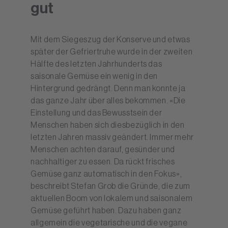
gut
Mit dem Siegeszug der Konserve und etwas
später der Gefriertruhe wurde in der zweiten
Hälfte des letzten Jahrhunderts das
saisonale Gemüse ein wenig in den
Hintergrund gedrängt. Denn man konnte ja
das ganze Jahr über alles bekommen. «Die
Einstellung und das Bewusstsein der
Menschen haben sich diesbezüglich in den
letzten Jahren massiv geändert. Immer mehr
Menschen achten darauf, gesünder und
nachhaltiger zu essen. Da rückt frisches
Gemüse ganz automatisch in den Fokus»,
beschreibt Stefan Grob die Gründe, die zum
aktuellen Boom von lokalem und saisonalem
Gemüse geführt haben. Dazu haben ganz
allgemein die vegetarische und die vegane