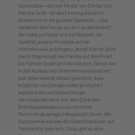
Generation – die vier Kinder von Stefan und
Sandra Grob – ist das Firmengelände im
Moment noch ein grosser Spielplatz. «Uns
verbindet die Freude an der Landwirtschaft,
die Liebe zur Natur und der Wunsch, die
Qualität unserer Produkte auf ein
Höchstniveau zu bringen», bringt Stefan Grob
das Erfolgsrezept der Familie auf den Punkt.
Die Familie Grob hat in den letzten Jahren viel
in den Ausbau des Unternehmens investiert
und dabei überall darauf geachtet, dass
möglichst viel Energie selbst produziert
werden kann und keine Energie
verschwendet wird. Auf dem Dach des
Betriebsgebäudes produziert eine
Photovoltaikanlage 2 Megawatt Strom. Mit
Geothermie werden die Gewächshäuser auf
Temperatur gebracht. Dazu gibt es eine