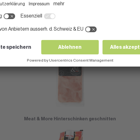
Meat & More Weiderind Bündnerfleisch geschnitten
Meat & More Hinterschinken geschnitten