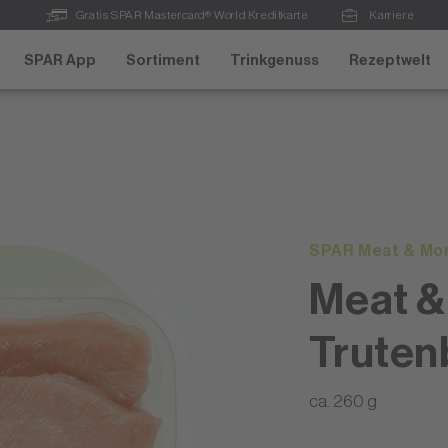
Gratis SPAR Mastercard® World Kreditkarte
Karriere
SPAR App
Sortiment
Trinkgenuss
Rezeptwelt
SPAR Meat & Mo
Meat &
Truten
ca. 260 g