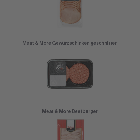
Meat & More Gewürzschinken geschnitten
Meat & More Beefburger