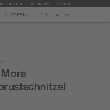
Franchising
Über uns
Blog
SPAR Friends
Standorte
re
 More
brustschnitzel