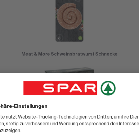
Meat & More Schweinsbratwurst Schnecke
Meat & More Hamburger