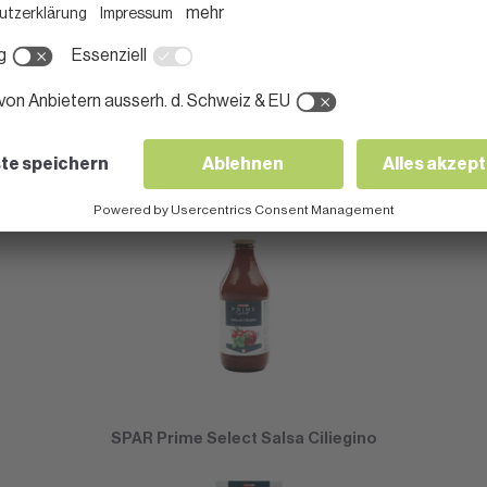
SPAR Prime Select Risotto mit Steinpilzen
SPAR Prime Select Salsa Ciliegino