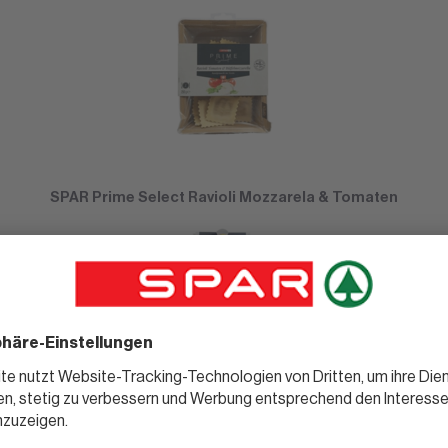
SPAR Prime Select Ravioli Mozzarela & Tomaten
SPAR Prime Select Risotto mit Gemüse