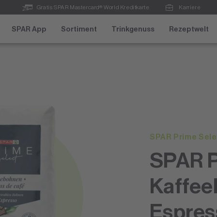
Gratis SPAR Mastercard® World Kreditkarte
Karriere
SPAR App
Sortiment
Trinkgenuss
Rezeptwelt
SPAR Prime Sele
SPAR P
Kaffe
Espres