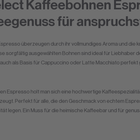
lect Kaffeebohnen Espr
feegenuss für anspruch
spresso überzeugen durch ihr vollmundiges Aroma und die kr
e sorgfältig ausgewählten Bohnen sind ideal für Liebhaber d
auch als Basis für Cappuccino oder Latte Macchiato perfekt g
n Espresso holt man sich eine hochwertige Kaffeespezialität 
ugt. Perfekt für alle, die den Geschmack von echtem Espr
ät legen. Ein Muss für die heimische Kaffeebar und für genus