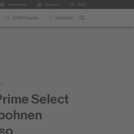
Franchising
Über uns
Blog
SPAR Friends
Standorte
ct
rime Select
ebohnen
so