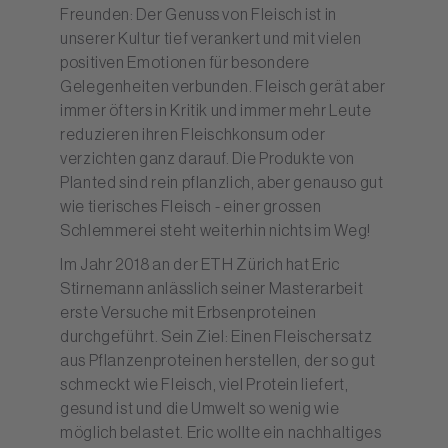
Freunden: Der Genuss von Fleisch ist in
unserer Kultur tief verankert und mit vielen
positiven Emotionen für besondere
Gelegenheiten verbunden. Fleisch gerät aber
immer öfters in Kritik und immer mehr Leute
reduzieren ihren Fleischkonsum oder
verzichten ganz darauf. Die Produkte von
Planted sind rein pflanzlich, aber genauso gut
wie tierisches Fleisch - einer grossen
Schlemmerei steht weiterhin nichts im Weg!
Im Jahr 2018 an der ETH Zürich hat Eric
Stirnemann anlässlich seiner Masterarbeit
erste Versuche mit Erbsenproteinen
durchgeführt. Sein Ziel: Einen Fleischersatz
aus Pflanzenproteinen herstellen, der so gut
schmeckt wie Fleisch, viel Protein liefert,
gesund ist und die Umwelt so wenig wie
möglich belastet. Eric wollte ein nachhaltiges