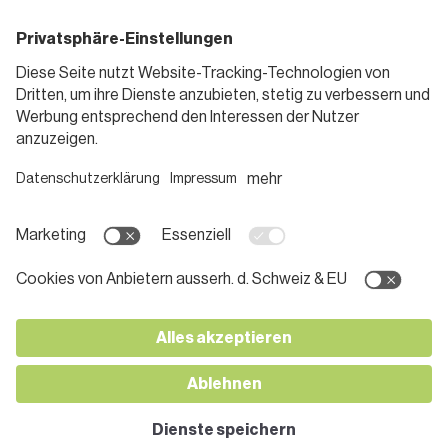
Standorte
Blog
Gutscheine
Informieren
Folge uns
Teilnahmebedingungen
Social Media
Pressemitteilungen
Unternehmen
Karriere bei SPAR
App herunterladen
Lehre bei SPAR
Kontakt
© 2026 SPAR Handels AG