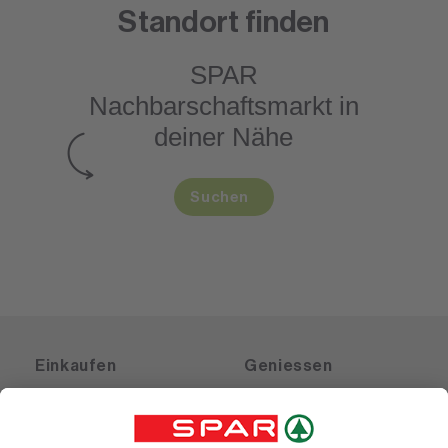
Standort finden
SPAR
Nachbarschaftsmarkt
in
deiner Nähe
Suchen
Einkaufen
Geniessen
Angebote
Rezeptwelt
Sortiment
Weinwelt
SPAR Friends
Bierwelt