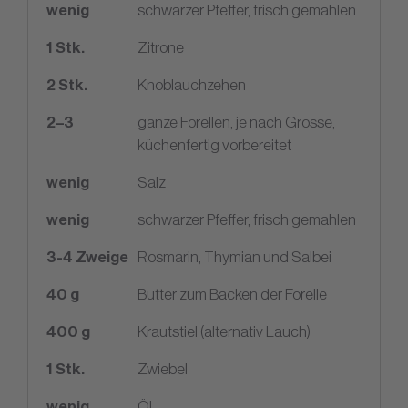
wenig
schwarzer Pfeffer, frisch gemahlen
1
Stk.
Zitrone
2
Stk.
Knoblauchzehen
2
–
3
ganze Forellen, je nach Grösse,
küchenfertig vorbereitet
wenig
Salz
wenig
schwarzer Pfeffer, frisch gemahlen
3
-
4
Zweige
Rosmarin, Thymian und Salbei
40
g
Butter zum Backen der Forelle
400
g
Krautstiel (alternativ Lauch)
1
Stk.
Zwiebel
wenig
Öl