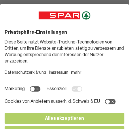
Angebote
Rezeptwelt
Sortiment
Weinwelt
SPAR Friends
Bierwelt
Standorte
Blog
Gutscheine
Informieren
Folge uns
Teilnahmebedingungen
Social Media
Pressemitteilungen
Unternehmen
Karriere bei SPAR
App herunterladen
Lehre bei SPAR
Kontakt