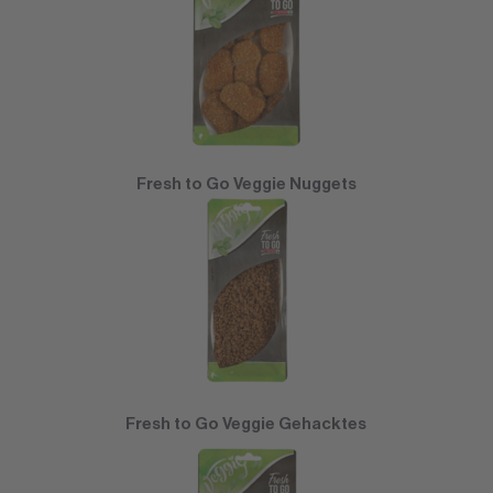
Fresh to Go Veggie Nuggets
Fresh to Go Veggie Gehacktes