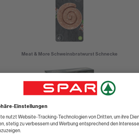
Meat & More Schweinsbratwurst Schnecke
Meat & More Hamburger