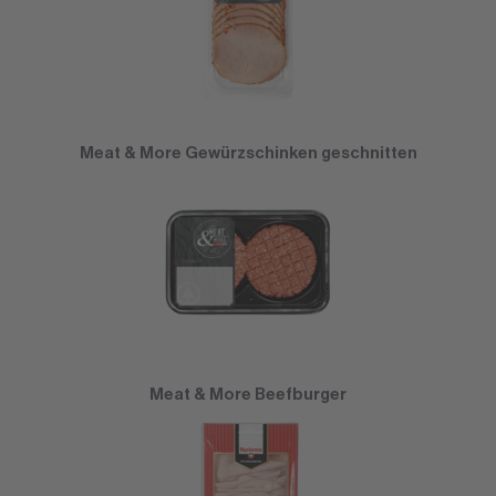
Meat & More Gewürzschinken geschnitten
Meat & More Beefburger