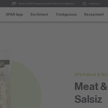
Gratis SPAR Mastercard® World Kreditkarte
Karriere
SPAR App
Sortiment
Trinkgenuss
Rezeptwelt
SPAR Meat & Mo
Meat &
Salsiz