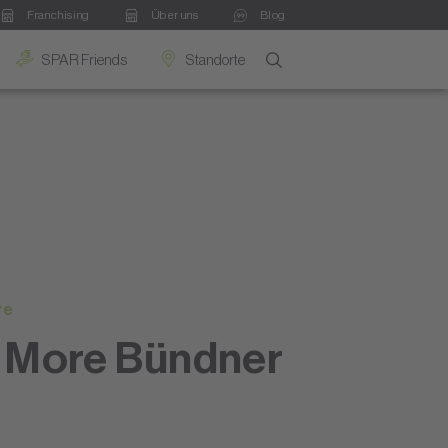
Franchising
Über uns
Blog
SPAR Friends
Standorte
re
 More Bündner