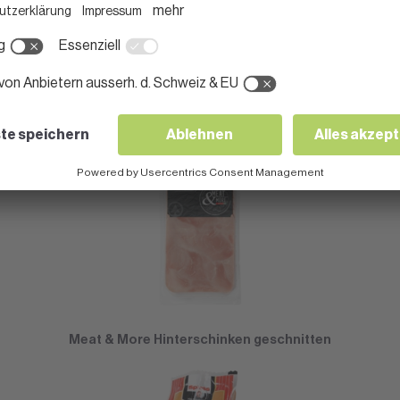
Meat & More Weiderind Bündnerfleisch geschnitten
Meat & More Hinterschinken geschnitten