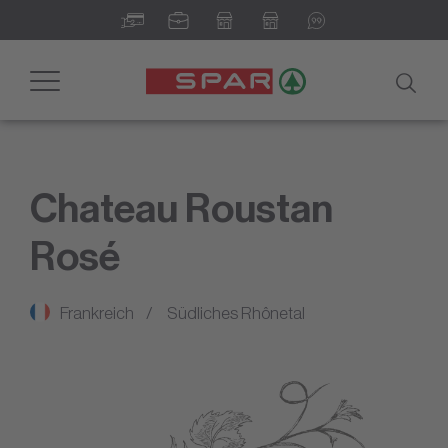
Toggle
navigation
Chateau Roustan
Rosé
Frankreich
Südliches Rhônetal