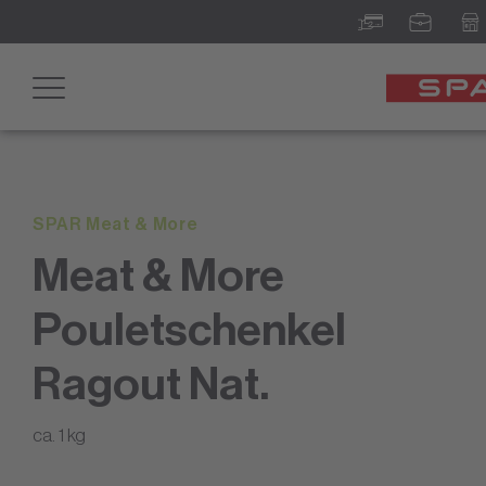
Toggle
navigation
SPAR Meat & More
Meat & More
Pouletschenkel
Ragout Nat.
ca. 1 kg