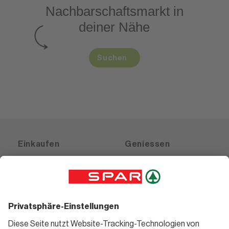
Nachbarschaftsmarkt
in
deiner Nähe
Suchen
Einkaufen
Geniessen
Angebote
Rezeptwelt
Sortiment
Weinwelt
SPAR Friends
Bierwelt
Standorte
Blog
Gutscheine