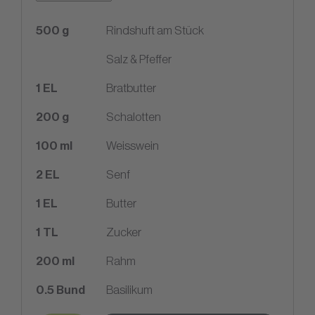
500
g
Rindshuft am Stück
Salz & Pfeffer
1
EL
Bratbutter
200
g
Schalotten
100
ml
Weisswein
2
EL
Senf
1
EL
Butter
1
TL
Zucker
200
ml
Rahm
0.5
Bund
Basilikum