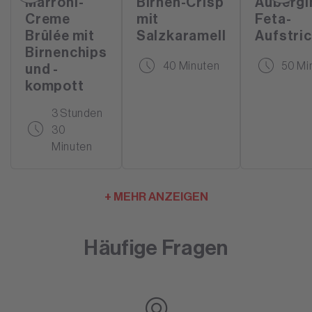
Marroni-
Birnen-Crisp
Aubergi
Creme
mit
Feta-
Brûlée mit
Salzkaramell
Aufstri
Birnenchips
40 Minuten
50 Mi
und -
kompott
3 Stunden
30
Minuten
+ MEHR ANZEIGEN
Häufige Fragen