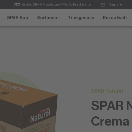
Gratis SPAR Mastercard® World Kreditkarte
Karriere
SPAR App
Sortiment
Trinkgenuss
Rezeptwelt
SPAR Natural
SPAR N
Crema