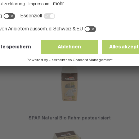
SPAR Natural Prättiguer Kuhmilchschibli
SPAR Natural Bio Rahm pasteurisiert