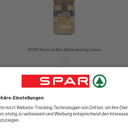
SPAR Natural Bio Blütenhonig Crem
SPAR Natural Gebrannte Mandeln