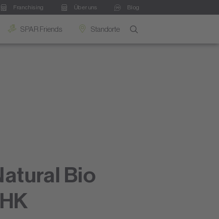
Franchising
Über uns
Blog
SPAR Friends
Standorte
atural Bio
 HK