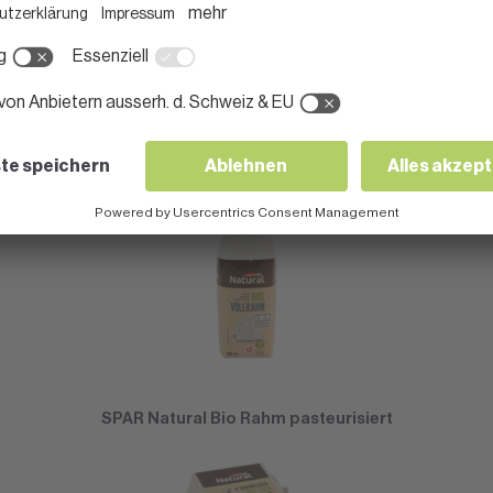
SPAR Natural Prättiguer Kuhmilchschibli
SPAR Natural Bio Rahm pasteurisiert