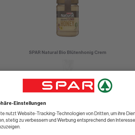
SPAR Natural Bio Blütenhonig Crem
SPAR Natural Gebrannte Mandeln