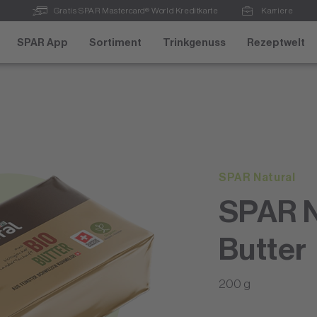
Gratis SPAR Mastercard® World Kreditkarte
Karriere
SPAR App
Sortiment
Trinkgenuss
Rezeptwelt
SPAR Natural
SPAR N
Butter
200 g