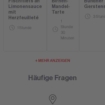
Fischfilets an
Birnen-
Bündner
Limonensauce
Mandel-
Gersten
mit
Tarte
3 Stun
Herzfeuilleté
1
Stunde
1 Stunde
30
Minuten
+ MEHR ANZEIGEN
Häufige Fragen