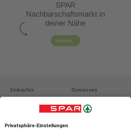
SPAR
Nachbarschaftsmarkt
in
deiner Nähe
Suchen
Einkaufen
Geniessen
Angebote
Rezeptwelt
Sortiment
Weinwelt
SPAR Friends
Bierwelt
Standorte
Blog
Gutscheine