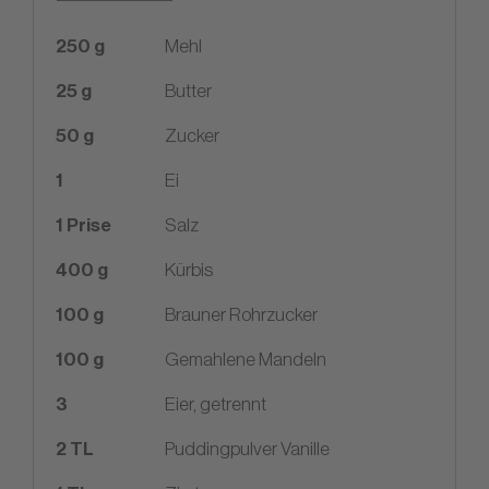
250
g
Mehl
25
g
Butter
50
g
Zucker
1
Ei
1
Prise
Salz
400
g
Kürbis
100
g
Brauner Rohrzucker
100
g
Gemahlene Mandeln
3
Eier, getrennt
2
TL
Puddingpulver Vanille