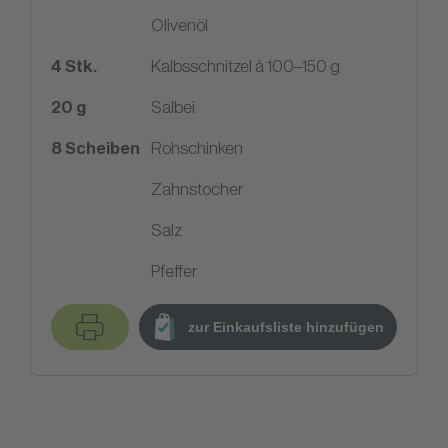
Olivenöl
4
Stk.
Kalbsschnitzel à 100–150 g
20
g
Salbei
8
Scheiben
Rohschinken
Zahnstocher
Salz
Pfeffer
zur Einkaufsliste hinzufügen