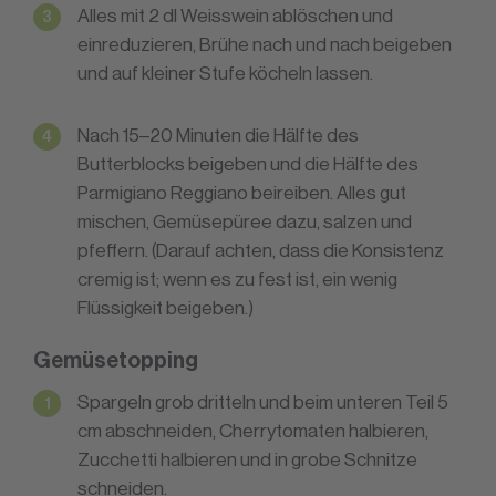
Alles mit 2 dl Weisswein ablöschen und
einreduzieren, Brühe nach und nach beigeben
und auf kleiner Stufe köcheln lassen.
Nach 15–20 Minuten die Hälfte des
Butterblocks beigeben und die Hälfte des
Parmigiano Reggiano beireiben. Alles gut
mischen, Gemüsepüree dazu, salzen und
pfeffern. (Darauf achten, dass die Konsistenz
cremig ist; wenn es zu fest ist, ein wenig
Flüssigkeit beigeben.)
Gemüsetopping
Spargeln grob dritteln und beim unteren Teil 5
cm abschneiden, Cherrytomaten halbieren,
Zucchetti halbieren und in grobe Schnitze
schneiden.