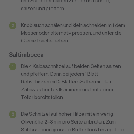
und Saft einer halben Zitrone anmachen,
salzen und pfeffern.
Knoblauch schälen und klein schneiden mit dem
Messer oder alternativ pressen, und unter die
Crème fraîche heben.
Saltimbocca
Die 4 Kalbsschnitzel auf beiden Seiten salzen
und pfeffern. Dann bei jedem 1 Blatt
Rohschinken mit 2 Blättern Salbei mit dem
Zahnstocher festklammern und auf einem
Teller bereitstellen.
Die Schnitzel auf hoher Hitze mit ein wenig
Olivenöl je 2–3 min pro Seite anbraten. Zum
Schluss einen grossen Butterflock hinzugeben