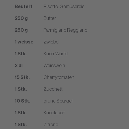
Beutel 1
Risotto-Gemüsereis
250
g
Butter
250
g
Parmigiano Reggiano
1
weisse
Zwiebel
1
Stk.
Knorr Würfel
2
dl
Weisswein
15
Stk.
Cherrytomaten
1
Stk.
Zucchetti
10
Stk.
grüne Spargel
1
Stk.
Knoblauch
1
Stk.
Zitrone