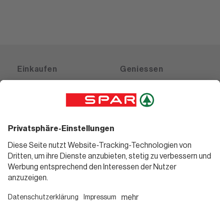
Einkaufen
Geniessen
Angebote
Rezeptwelt
Sortiment
Weinwelt
SPAR Friends
Bierwelt
Standorte
Blog
Gutscheine
Informieren
Folge uns
Teilnahmebedingungen
Social Media
Pressemitteilungen
Unternehmen