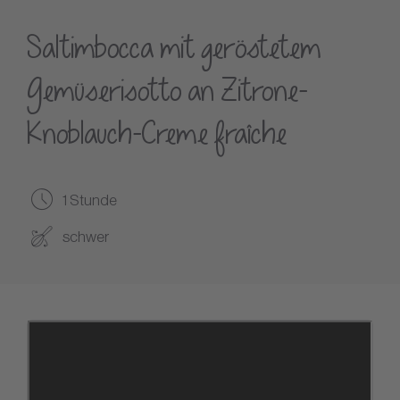
Saltimbocca mit geröstetem
Gemüserisotto an Zitrone-
Knoblauch-Creme fraîche
1 Stunde
schwer