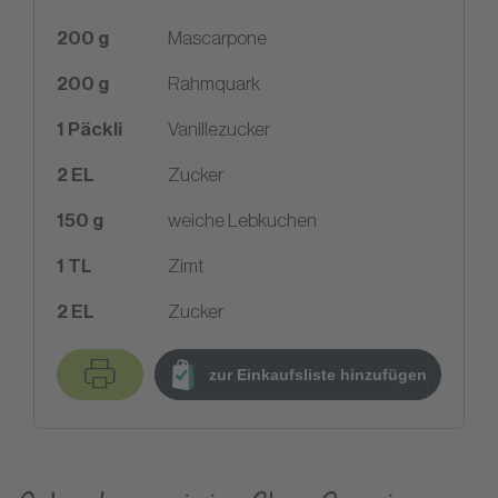
200
g
Mascarpone
200
g
Rahmquark
1
Päckli
Vanillezucker
2
EL
Zucker
150
g
weiche Lebkuchen
1
TL
Zimt
2
EL
Zucker
zur Einkaufsliste hinzufügen