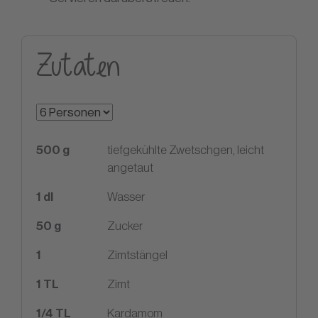
Zutaten
500
g
tiefgekühlte Zwetschgen, leicht
angetaut
1
dl
Wasser
50
g
Zucker
1
Zimtstängel
1
TL
Zimt
1/4
TL
Kardamom