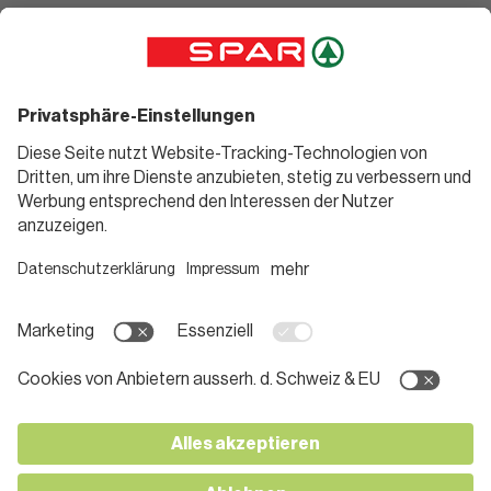
Angebote
Rezeptwelt
Sortiment
Weinwelt
SPAR Friends
Bierwelt
Standorte
Blog
Gutscheine
Informieren
Folge uns
Teilnahmebedingungen
Social Media
Pressemitteilungen
Unternehmen
Karriere bei SPAR
App herunterladen
Lehre bei SPAR
Kontakt