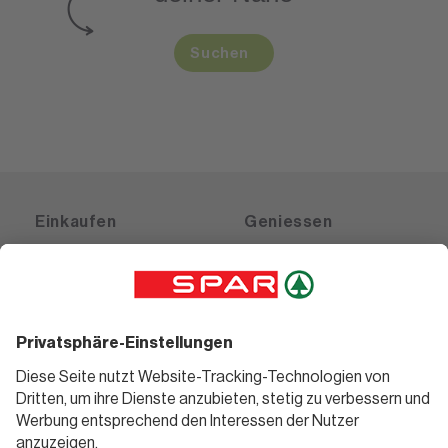
Suchen
Einkaufen
Geniessen
Angebote
Rezeptwelt
Sortiment
Weinwelt
SPAR Friends
Bierwelt
Standorte
Blog
Gutscheine
Informieren
Folge uns
Teilnahmebedingungen