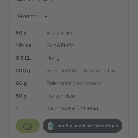
50
g
Butter weich
1
Prise
Salz & Pfeffer
0.5
EL
Honig
200
g
Feigen in Scheiben geschnitten
60
g
Pinienkerne grob gehackt
50
g
Rohschinken
1
ausgewallter Blätterteig
zur Einkaufsliste hinzufügen