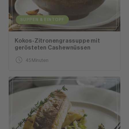
SUPPEN & EINTOPF
Kokos-Zitronengrassuppe mit
gerösteten Cashewnüssen
45 Minuten