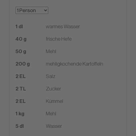
1
dl
warmes Wasser
40
g
frische Hefe
50
g
Mehl
200
g
mehligkochende Kartoffeln
2
EL
Salz
2
TL
Zucker
2
EL
Kümmel
1
kg
Mehl
5
dl
Wasser