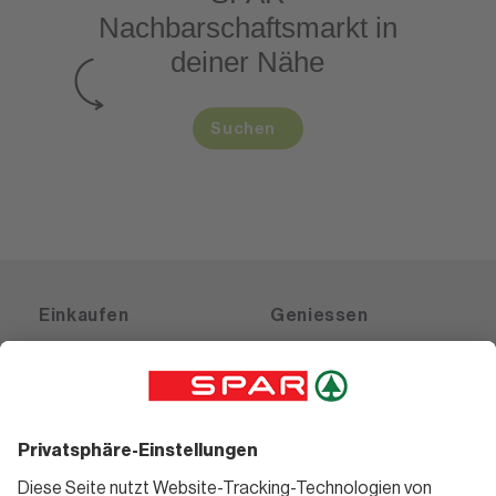
Nachbarschaftsmarkt
in
deiner Nähe
Suchen
Einkaufen
Geniessen
Angebote
Rezeptwelt
Sortiment
Weinwelt
SPAR Friends
Bierwelt
Standorte
Blog
Gutscheine