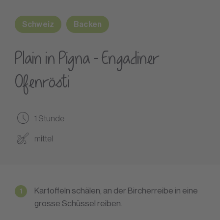
Schweiz
Backen
Plain in Pigna – Engadiner
Ofenrösti
1 Stunde
mittel
Kartoffeln schälen, an der Bircherreibe in eine
grosse Schüssel reiben.