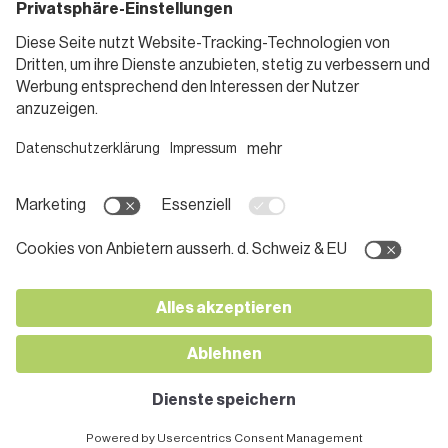
Gutscheine
Informieren
Folge uns
Teilnahmebedingungen
Social Media
Pressemitteilungen
Unternehmen
Karriere bei SPAR
App herunterladen
Lehre bei SPAR
Kontakt
© 2026 SPAR Handels AG
Impressum
Datenschutz
AGB
Cookies