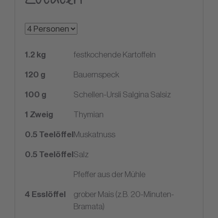
1.2
kg
festkochende Kartoffeln
120
g
Bauernspeck
100
g
Schellen-Ursli Salgina Salsiz
1
Zweig
Thymian
0.5
Teelöffel
Muskatnuss
0.5
Teelöffel
Salz
Pfeffer aus der Mühle
4
Esslöffel
grober Mais (z.B. 20-Minuten-
Bramata)