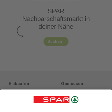
SPAR
Nachbarschaftsmarkt
in
deiner Nähe
Suchen
Einkaufen
Geniessen
Angebote
Rezeptwelt
Sortiment
Weinwelt
SPAR Friends
Bierwelt
Standorte
Blog