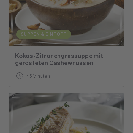
SUPPEN & EINTOPF
Kokos-Zitronengrassuppe mit
gerösteten Cashewnüssen
45 Minuten